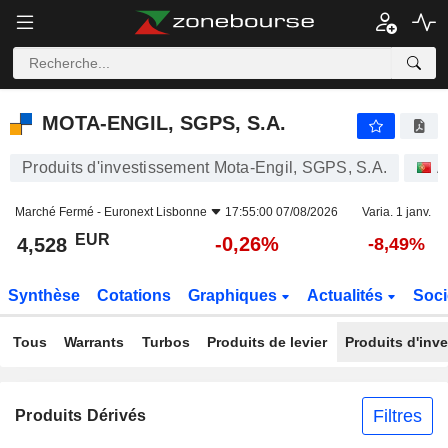
MOTA-ENGIL, SGPS, S.A.
4,528
€
-0,26%
MOTA-ENGIL, SGPS, S.A.
Produits d'investissement Mota-Engil, SGPS, S.A.
A
Marché Fermé -
Euronext Lisbonne
17:55:00 07/08/2026
Varia. 1 janv.
EUR
-0,26%
4,528
-8,49%
Synthèse
Cotations
Graphiques
Actualités
Soci
Tous
Warrants
Turbos
Produits de levier
Produits d'inv
Filtres
Produits Dérivés