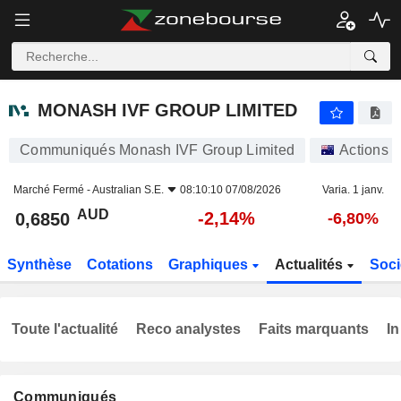
MONASH IVF GROUP LIMITED
0,6850
$
-2,14%
MONASH IVF GROUP LIMITED
Communiqués Monash IVF Group Limited
Actions
Marché Fermé -
Australian S.E.
08:10:10 07/08/2026
Varia. 1 janv.
AUD
-2,14%
0,6850
-6,80%
Synthèse
Cotations
Graphiques
Actualités
Soci
Toute l'actualité
Reco analystes
Faits marquants
In
Communiqués