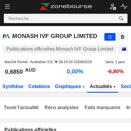
MONASH IVF GROUP LIMITED
0,6850
$
0,00%
MONASH IVF GROUP LIMITED
Publications officielles Monash IVF Group Limited
A
Marché Fermé -
Australian S.E.
08:10:20 10/08/2026
Varia. 1 janv.
AUD
0,00%
0,6850
-6,80%
Synthèse
Cotations
Graphiques
Actualités
Soci
Toute l'actualité
Reco analystes
Faits marquants
In
Publications officielles