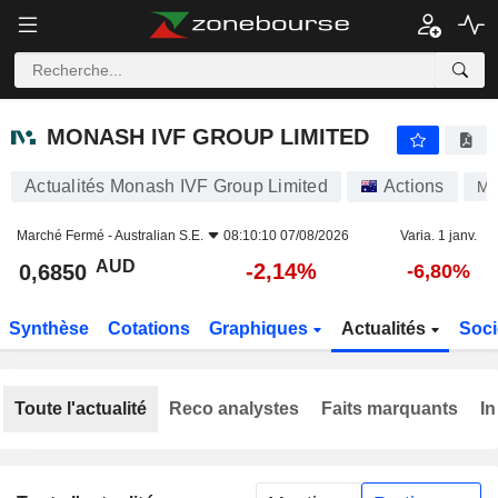
MONASH IVF GROUP LIMITED
0,6850
$
-2,14%
MONASH IVF GROUP LIMITED
Actualités Monash IVF Group Limited
Actions
M
Marché Fermé -
Australian S.E.
08:10:10 07/08/2026
Varia. 1 janv.
AUD
-2,14%
0,6850
-6,80%
Synthèse
Cotations
Graphiques
Actualités
Soci
Toute l'actualité
Reco analystes
Faits marquants
In