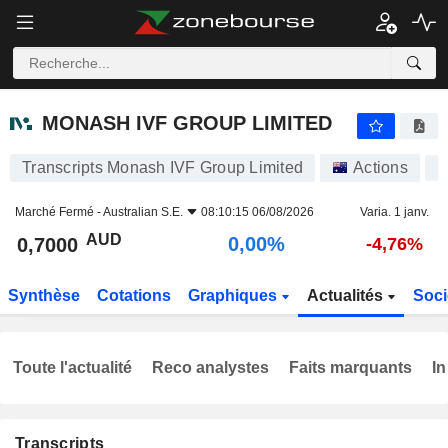
MONASH IVF GROUP LIMITED
0,7000
$
0,00%
MONASH IVF GROUP LIMITED
Transcripts Monash IVF Group Limited
Actions
M
Marché Fermé -
Australian S.E.
08:10:15 06/08/2026
Varia. 1 janv.
AUD
0,00%
0,7000
-4,76%
Synthèse
Cotations
Graphiques
Actualités
Soci
Toute l'actualité
Reco analystes
Faits marquants
In
Transcripts