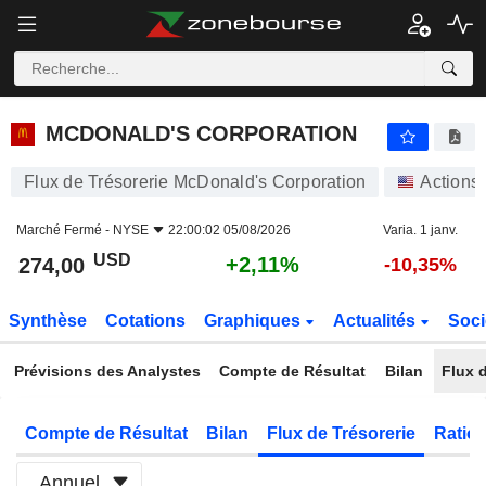
MCDONALD'S CORPORATION
274,00
$
+2,11%
MCDONALD'S CORPORATION
Flux de Trésorerie McDonald's Corporation
Actions
Marché Fermé -
NYSE
22:00:02 05/08/2026
Varia. 1 janv.
USD
+2,11%
274,00
-10,35%
Synthèse
Cotations
Graphiques
Actualités
Soci
Prévisions des Analystes
Compte de Résultat
Bilan
Flux d
Compte de Résultat
Bilan
Flux de Trésorerie
Ratios
Annuel