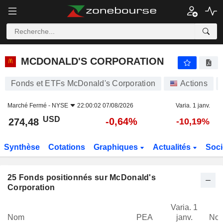
MCDONALD'S CORPORATION
274,48
$
-0,64%
MCDONALD'S CORPORATION
Fonds et ETFs McDonald's Corporation
Actions
Marché Fermé -
NYSE
22:00:02 07/08/2026
Varia. 1 janv.
USD
-0,64%
274,48
-10,19%
Synthèse
Cotations
Graphiques
Actualités
Soci
25
Fonds positionnés sur McDonald's
Corporation
Varia. 1
Nom
PEA
janv.
Not