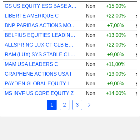
GS US EQUITY ESG BASE ACC USD
Non
+15,00%
LIBERTÉ AMÉRIQUE C
Non
+22,00%
BNP PARIBAS ACTIONS MONDE ISR CLASSIC
Non
+7,00%
BELFIUS EQUITIES LEADING BRANDS C CAP
Non
+13,00%
ALLSPRING LUX CT GLB EQ I USD ACC
Non
+22,00%
RAM (LUX) SYS STABLE CLMT GLB EQS PI EUR
Non
+9,00%
MAM USA LEADERS C
Non
+11,00%
GRAPHENE ACTIONS USA I
Non
+13,00%
PAYDEN GLOBAL EQUITY INCOME USD ACC
Non
+9,00%
MS INVF US CORE EQUITY Z
Non
+14,00%
1
2
3