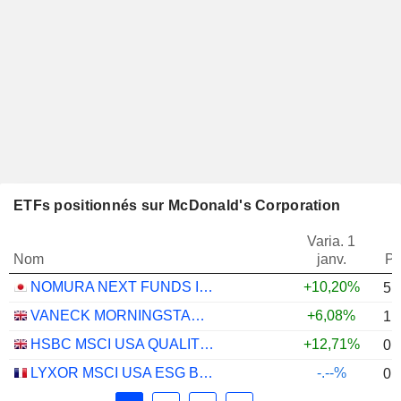
ETFs positionnés sur McDonald's Corporation
Varia. 1
Nom
janv.
Po
NOMURA NEXT FUNDS INTERNATIONAL EQUITY MSCI-KOKUSAI (YEN-HEDGED) ETF - JPY
+10,20%
5,
VANECK MORNINGSTAR US ESG WIDE MOAT UCITS ETF - USD
+6,08%
1,
HSBC MSCI USA QUALITY UCITS ETF - USD
+12,71%
0,
LYXOR MSCI USA ESG BROAD CTB (DR) UCITS ETF - DIST - EUR
-.--%
0,