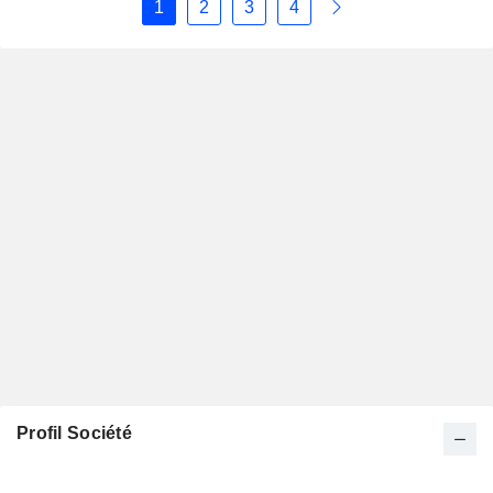
1
2
3
4
Profil Société