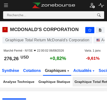
MCDONALD'S CORPORATION
276,26
$
+0,82%
MCDONALD'S CORPORATION
Graphique Total Return McDonald's Corporation
Act
Marché Fermé -
NYSE
22:00:02 06/08/2026
Varia. 1 janv.
USD
+0,82%
276,26
-9,61%
Synthèse
Cotations
Graphiques
Actualités
Soci
Analyse Technique
Graphique Statique
Graphique Total Re