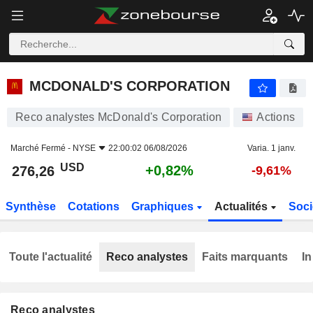
MCDONALD'S CORPORATION
276,26
$
+0,82%
MCDONALD'S CORPORATION
Reco analystes McDonald's Corporation
Actions
Marché Fermé -
NYSE
22:00:02 06/08/2026
Varia. 1 janv.
USD
+0,82%
276,26
-9,61%
Synthèse
Cotations
Graphiques
Actualités
Soci
Toute l'actualité
Reco analystes
Faits marquants
In
Reco analystes