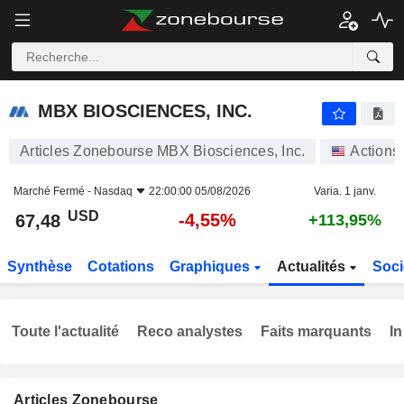
MBX BIOSCIENCES, INC.
67,48
$
-4,55%
MBX BIOSCIENCES, INC.
Articles Zonebourse MBX Biosciences, Inc.
Actions
Marché Fermé -
Nasdaq
22:00:00 05/08/2026
Varia. 1 janv.
USD
-4,55%
67,48
+113,95%
Synthèse
Cotations
Graphiques
Actualités
Soci
Toute l'actualité
Reco analystes
Faits marquants
In
Articles Zonebourse