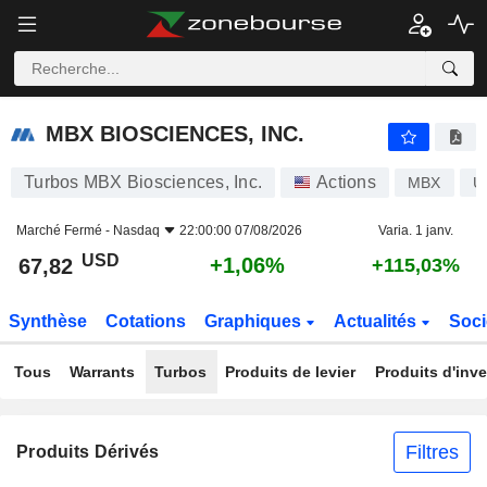
MBX BIOSCIENCES, INC.
67,82
$
+1,06%
MBX BIOSCIENCES, INC.
Turbos MBX Biosciences, Inc.
Actions
MBX
U
Marché Fermé -
Nasdaq
22:00:00 07/08/2026
Varia. 1 janv.
USD
+1,06%
67,82
+115,03%
Synthèse
Cotations
Graphiques
Actualités
Soci
Tous
Warrants
Turbos
Produits de levier
Produits d'inv
Filtres
Produits Dérivés