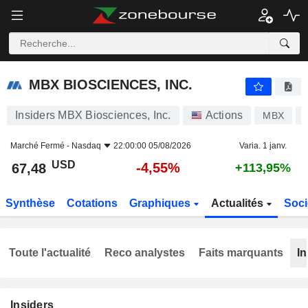
MBX BIOSCIENCES, INC.
67,48
$
-4,55%
MBX BIOSCIENCES, INC.
Insiders MBX Biosciences, Inc.
Actions
MBX
Marché Fermé -
Nasdaq
22:00:00 05/08/2026
Varia. 1 janv.
USD
-4,55%
67,48
+113,95%
Synthèse
Cotations
Graphiques
Actualités
Soci
Toute l'actualité
Reco analystes
Faits marquants
In
Insiders