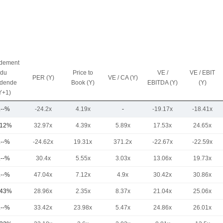
dement
du
Price to
VE /
VE / EBIT
PER (Y)
VE / CA (Y)
idende
Book (Y)
EBITDA (Y)
(Y)
Y+1)
.--%
-24.2x
4.19x
-
-19.17x
-18.41x
,12%
32.97x
4.39x
5.89x
17.53x
24.65x
.--%
-24.62x
19.31x
371.2x
-22.67x
-22.59x
.--%
30.4x
5.55x
3.03x
13.06x
19.73x
.--%
47.04x
7.12x
4.9x
30.42x
30.86x
,43%
28.96x
2.35x
8.37x
21.04x
25.06x
.--%
33.42x
23.98x
5.47x
24.86x
26.01x