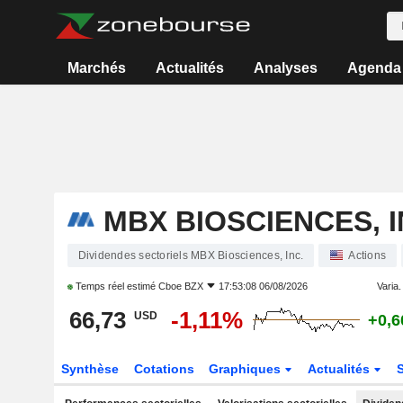
Marchés
Actualités
Analyses
Agenda
MBX BIOSCIENCES, I
Dividendes sectoriels MBX Biosciences, Inc.
Actions
Temps réel estimé
Cboe BZX
17:53:08 06/08/2026
Varia. 
66,73
-1,11%
USD
+0,
Synthèse
Cotations
Graphiques
Actualités