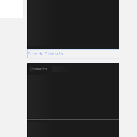
Suite du Palmarès
Palmarès