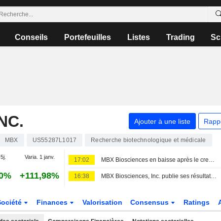
Conseils
Portefeuilles
Listes
Trading
Sc
NC.
Ajouter à une liste
Rapp
MBX
US55287L1017
Recherche biotechnologique et médicale
5j.
Varia. 1 janv.
17:02
MBX Biosciences en baisse après le creusement de sa perte au deuxième trimestre
60%
+111,98%
16:38
MBX Biosciences, Inc. publie ses résultats pour le deuxième trimestre et le premier semestre clos le 30 juin 2026
Société
Finances
Valorisation
Consensus
Ratings