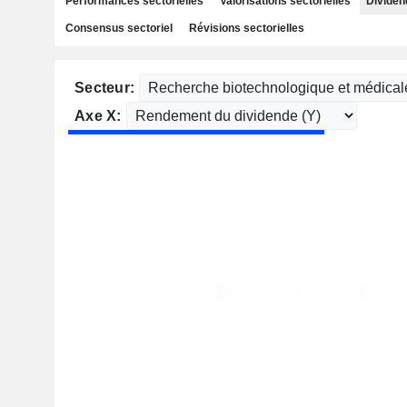
Performances sectorielles
Valorisations sectorielles
Dividen
Consensus sectoriel
Révisions sectorielles
Secteur:
Axe X: