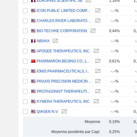
EUROFINS SCIENTIFIC SE
1,16%
1
ICON PUBLIC LIMITED COMPANY
-.--%
-
CHARLES RIVER LABORATORIES INTERNATIONAL, INC.
-.--%
-
BIO-TECHNE CORPORATION
0,44%
0
ABIVAX
-.--%
-
APOGEE THERAPEUTICS, INC.
-.--%
-
PHARMARON BEIJING CO., LTD.
0,61%
0
IONIS PHARMACEUTICALS, INC.
-.--%
-
PRAXIS PRECISION MEDICINES, INC.
-.--%
-
PROTAGONIST THERAPEUTICS, INC.
-.--%
-
KYMERA THERAPEUTICS, INC.
-.--%
-
QIAGEN N.V.
-.--%
0
Moyenne
0,19%
0
Moyenne pondérée par Capi.
0,25%
0