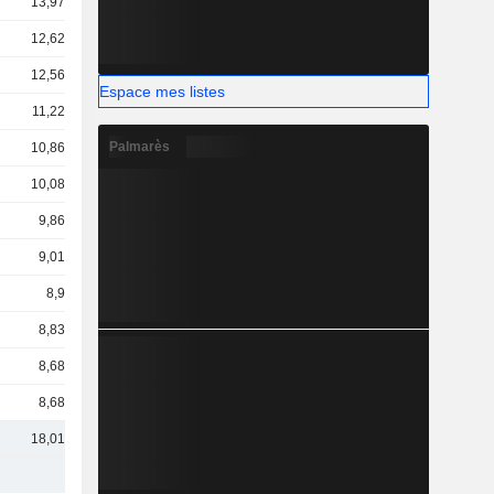
13,97 Md
12,62 Md
12,56 Md
Espace mes listes
11,22 Md
Palmarès
10,86 Md
10,08 Md
9,86 Md
9,01 Md
8,9 Md
8,83 Md
8,68 Md
8,68 Md
18,01 Md