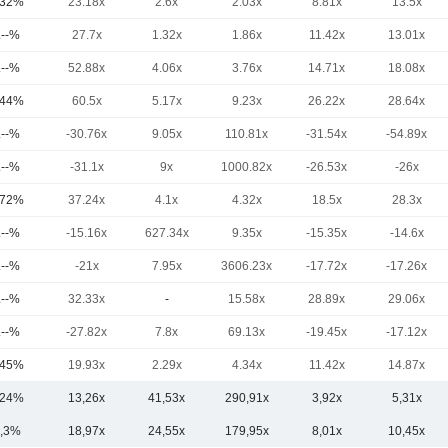
,32%
23.18x
2.6x
2.03x
8.81x
13.5x
.--%
27.7x
1.32x
1.86x
11.42x
13.01x
.--%
52.88x
4.06x
3.76x
14.71x
18.08x
,44%
60.5x
5.17x
9.23x
26.22x
28.64x
.--%
-30.76x
9.05x
110.81x
-31.54x
-54.89x
.--%
-31.1x
9x
1000.82x
-26.53x
-26x
,72%
37.24x
4.1x
4.32x
18.5x
28.3x
.--%
-15.16x
627.34x
9.35x
-15.35x
-14.6x
.--%
-21x
7.95x
3606.23x
-17.72x
-17.26x
.--%
32.33x
-
15.58x
28.89x
29.06x
.--%
-27.82x
7.8x
69.13x
-19.45x
-17.12x
,45%
19.93x
2.29x
4.34x
11.42x
14.87x
,24%
13,26x
41,53x
290,91x
3,92x
5,31x
,3%
18,97x
24,55x
179,95x
8,01x
10,45x