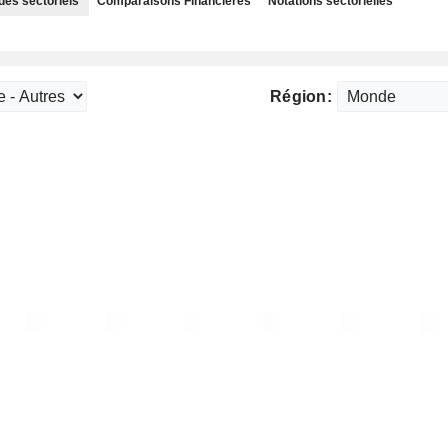
des sectoriels
Comparaisons Financières
Notations sectorielles
Région: