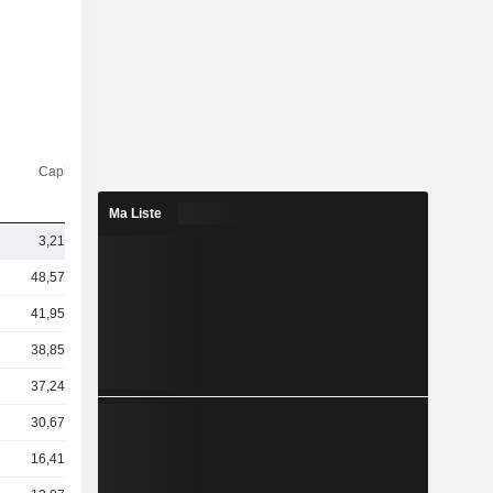
Capi.($)
Ma Liste
3,21 Md
48,57 Md
41,95 Md
38,85 Md
37,24 Md
30,67 Md
16,41 Md