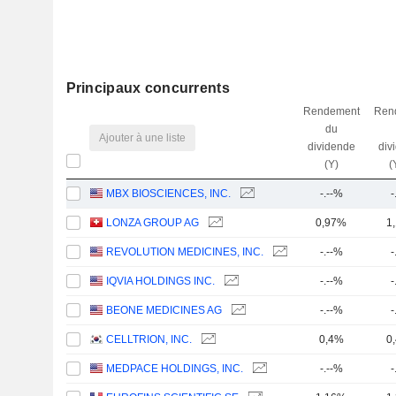
Principaux concurrents
Rendement
Ren
du
Ajouter à une liste
dividende
div
(Y)
(
MBX BIOSCIENCES, INC.
-.--%
-
LONZA GROUP AG
0,97%
1
REVOLUTION MEDICINES, INC.
-.--%
-
IQVIA HOLDINGS INC.
-.--%
-
BEONE MEDICINES AG
-.--%
-
CELLTRION, INC.
0,4%
0
MEDPACE HOLDINGS, INC.
-.--%
-