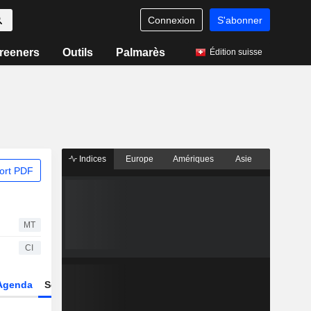
Connexion
S'abonner
reeners
Outils
Palmarès
Édition suisse
Indices
Europe
Amériques
Asie
ort PDF
MT
CI
Agenda
Secteur
Dérivés