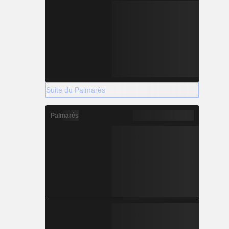
Suite du Palmarès
Palmarès