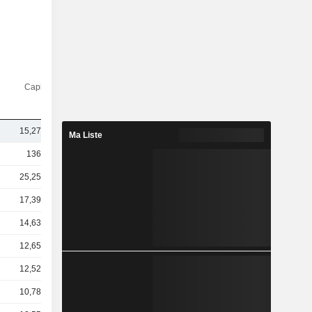
Capi.($)
15,27 Md
Ma Liste
136 Md
25,25 Md
17,39 Md
14,63 Md
12,65 Md
12,52 Md
10,78 Md