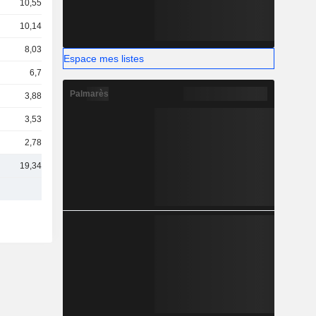
10,55 Md
10,14 Md
8,03 Md
Espace mes listes
6,7 Md
Palmarès
3,88 Md
3,53 Md
2,78 Md
19,34 Md