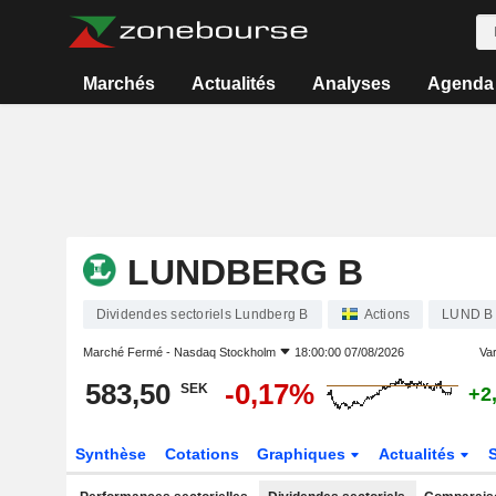
Marchés
Actualités
Analyses
Agenda
LUNDBERG B
Dividendes sectoriels Lundberg B
Actions
LUND B
Marché Fermé -
Nasdaq Stockholm
18:00:00 07/08/2026
Var
583,50
-0,17%
SEK
+2
Synthèse
Cotations
Graphiques
Actualités