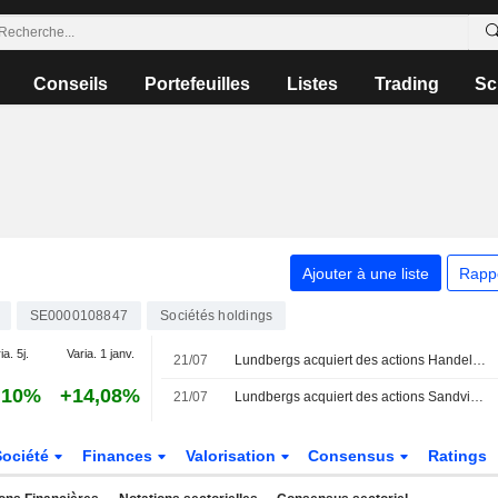
Conseils
Portefeuilles
Listes
Trading
Sc
Ajouter à une liste
Rapp
SE0000108847
Sociétés holdings
ia. 5j.
Varia. 1 janv.
21/07
Lundbergs acquiert des actions Handelsbanken pour 417 millions de couronnes
,10%
+14,08%
21/07
Lundbergs acquiert des actions Sandvik pour 339 millions de couronnes
Société
Finances
Valorisation
Consensus
Ratings