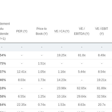
dement
du
Price to
VE /
VE / EBIT
PER (Y)
VE / CA (Y)
idende
Book (Y)
EBITDA (Y)
(Y)
Y+1)
-
-
-
-
-
-
,54%
-
-
19.25x
81.8x
8.49x
,75%
-
1.51x
-
-
-
,37%
12.41x
1.05x
1.16x
5.44x
8.54x
,46%
8.03x
1.73x
14.23x
-
19.21x
,18%
-
-
23.98x
62.65x
81.89x
,58%
6.55x
1.25x
10.16x
29.64x
32.56x
,64%
22.35x
0.74x
1.53x
8.63x
20.7x