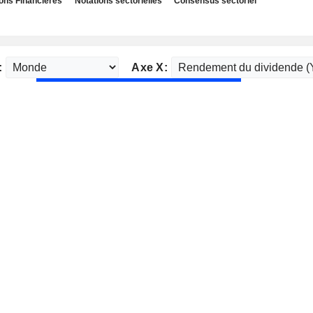
ns Financières
Notations sectorielles
Consensus sectoriel
:
Axe X: