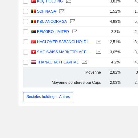
KOÇ HOLDING
3,81%
4
SOFINA SA
1,52%
1
KBC ANCORA SA
4,98%
5
REMGRO LIMITED
2,3%
2
HACI ÖMER SABANCI HOLDING
2,51%
3
SMG SWISS MARKETPLACE GROUP HOLDING AG
3,05%
3
THANACHART CAPITAL
4,2%
4
Moyenne
2,82%
3
Moyenne pondérée par Capi.
2,03%
2
Sociétés holdings - Autres