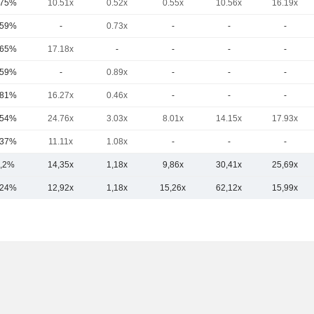
,75%
10.51x
0.52x
0.55x
10.56x
16.19x
,59%
-
0.73x
-
-
-
,65%
17.18x
-
-
-
-
,59%
-
0.89x
-
-
-
,81%
16.27x
0.46x
-
-
-
,54%
24.76x
3.03x
8.01x
14.15x
17.93x
,37%
11.11x
1.08x
-
-
-
,2%
14,35x
1,18x
9,86x
30,41x
25,69x
,24%
12,92x
1,18x
15,26x
62,12x
15,99x