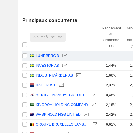
Principaux concurrents
Rendement
Ren
du
Ajouter à une liste
dividende
div
(Y)
(
LUNDBERG B
-
INVESTOR AB
1,44%
1
INDUSTRIVÄRDEN AB
1,66%
1
HAL TRUST
2,37%
2
MERITZ FINANCIAL GROUP INC.
0,48%
1
KINGDOM HOLDING COMPANY
2,18%
2
WHSP HOLDINGS LIMITED
2,42%
2
GROUPE BRUXELLES LAMBERT SA
6,61%
6