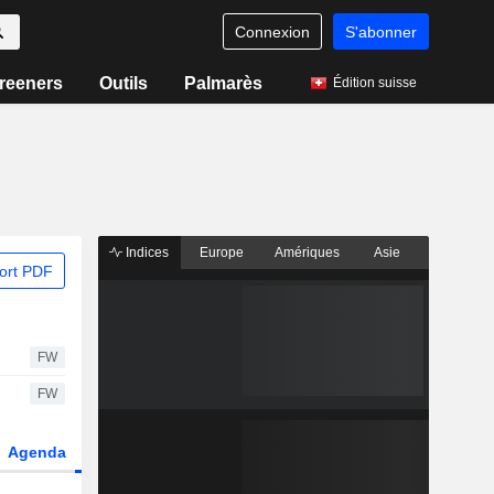
Connexion
S'abonner
reeners
Outils
Palmarès
Édition suisse
Indices
Europe
Amériques
Asie
ort PDF
FW
FW
Agenda
Secteur
Dérivés
Fonds et ETFs