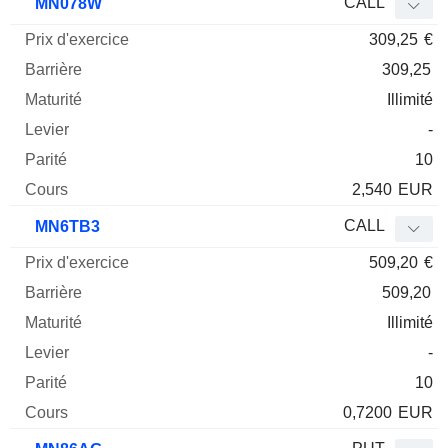
CALL
MN078W
309,25
€
309,25
Illimité
-
10
2,540
EUR
CALL
MN6TB3
509,20
€
509,20
Illimité
-
10
0,7200
EUR