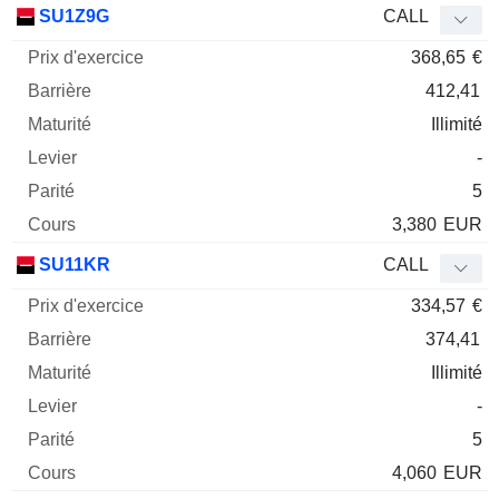
SU1Z9G
CALL
368,65
€
412,41
Illimité
-
5
3,380
EUR
SU11KR
CALL
334,57
€
374,41
Illimité
-
5
4,060
EUR