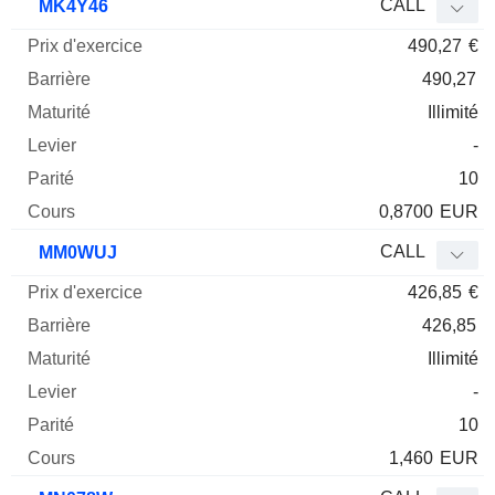
CALL
MK4Y46
490,27
€
490,27
Illimité
-
10
0,8700
EUR
CALL
MM0WUJ
426,85
€
426,85
Illimité
-
10
1,460
EUR