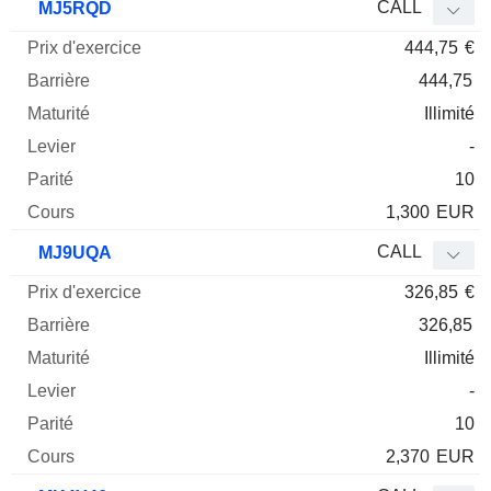
CALL
MJ5RQD
444,75
€
444,75
Illimité
-
10
1,300
EUR
CALL
MJ9UQA
326,85
€
326,85
Illimité
-
10
2,370
EUR