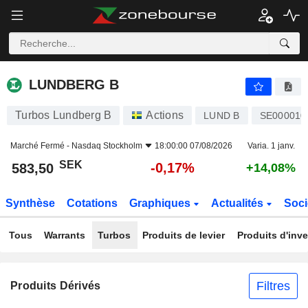
LUNDBERG B
583,50
kr
-0,17%
LUNDBERG B
Turbos Lundberg B
Actions
LUND B
SE000010
Marché Fermé -
Nasdaq Stockholm
18:00:00 07/08/2026
Varia. 1 janv.
SEK
-0,17%
583,50
+14,08%
Synthèse
Cotations
Graphiques
Actualités
Soci
Tous
Warrants
Turbos
Produits de levier
Produits d'inv
Filtres
Produits Dérivés