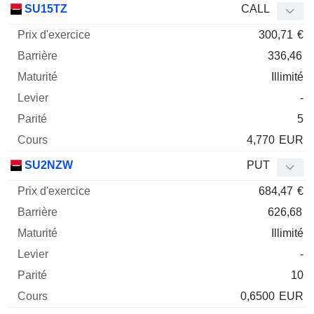
SU15TZ
CALL
300,71
€
336,46
Illimité
-
5
4,770
EUR
SU2NZW
PUT
684,47
€
626,68
Illimité
-
10
0,6500
EUR