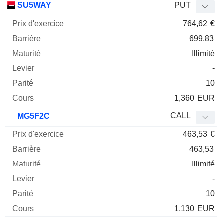
SU5WAY
PUT
764,62
€
699,83
Illimité
-
10
1,360
EUR
CALL
MG5F2C
463,53
€
463,53
Illimité
-
10
1,130
EUR