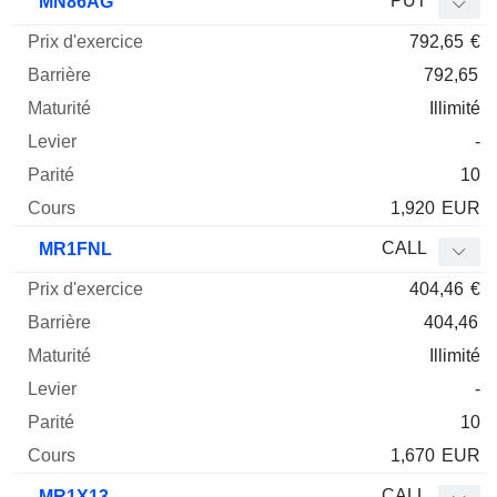
PUT
MN86AG
792,65
€
792,65
Illimité
-
10
1,920
EUR
CALL
MR1FNL
404,46
€
404,46
Illimité
-
10
1,670
EUR
CALL
MR1X13