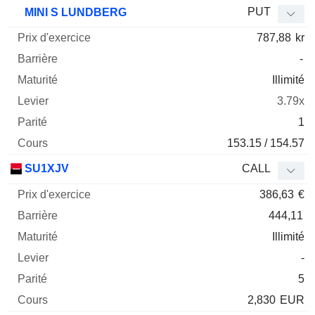
Prix
PUT
MINI S LUNDBERG
d'exercice
Barrière
Maturité
Elasticité
787,88
kr
Mnemo
Type
Parit
-
Illimité
3.79x
1
153.15 / 154.57
SU1XJV
CALL
386,63
€
444,11
Illimité
-
5
2,830
EUR