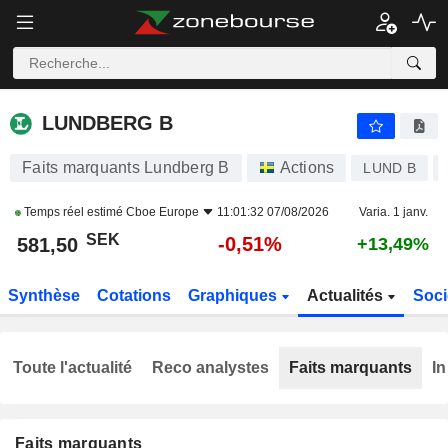
LUNDBERG B
581,50
kr
-0,51%
LUNDBERG B
Faits marquants Lundberg B
Actions
LUND B
Temps réel estimé
Cboe Europe
11:01:32 07/08/2026
Varia. 1 janv.
SEK
-0,51%
581,50
+13,49%
Synthèse
Cotations
Graphiques
Actualités
Soci
Toute l'actualité
Reco analystes
Faits marquants
In
Faits marquants