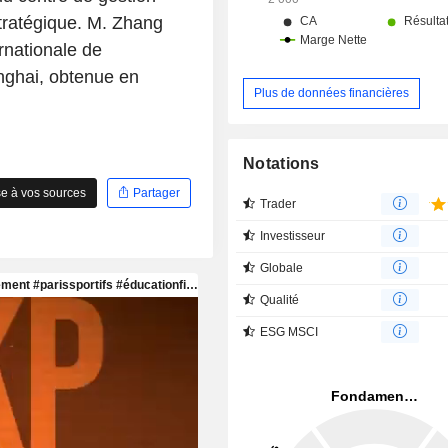
stratégique. M. Zhang
ernationale de
nghai, obtenue en
Plus de données financières
Notations
e à vos sources
Partager
Trader
Investisseur
Globale
Qualité
ESG MSCI