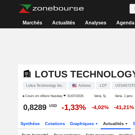
Marchés
Actualités
Analyses
Agenda
LOTUS TECHNOLOGY
Lotus Technology Inc.
Actions
LOT
US54572F
Cours en clôture
Nasdaq
31/07/2026
Varia. 5j.
Varia. 1 janv.
0,8289
-1,33%
USD
-4,02%
-41,21%
Synthèse
Cotations
Graphiques
Actualités