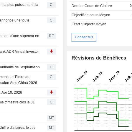
n la plus puissante et la
CI
Dernier Cours de Cloture
0
Objectif de cours Moyen
 annonce une toute
CI
Ecart / Objectif Moyen
ncement d'une supercar en
RE
Consensus
Bank ADR Virtual Investor
Révisions de Bénéfices
ntinuité de l'exploitation
CI
ent de l'Eletre au
CI
au salon Auto China 2026
, Apr 10, 2026
me trimestre clos le 31
CI
MT
ffre d'affaires, le titre
MT