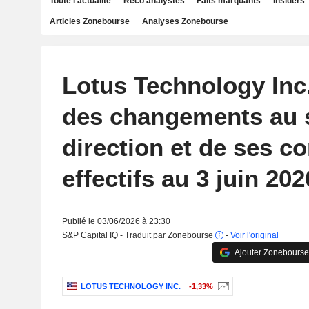
Toute l'actualité
Reco analystes
Faits marquants
Insiders
Articles Zonebourse
Analyses Zonebourse
Lotus Technology Inc
des changements au s
direction et de ses co
effectifs au 3 juin 202
Publié le 03/06/2026 à 23:30
S&P Capital IQ - Traduit par Zonebourse
-
Voir l'original
Ajouter Zonebourse
LOTUS TECHNOLOGY INC.
-1,33%