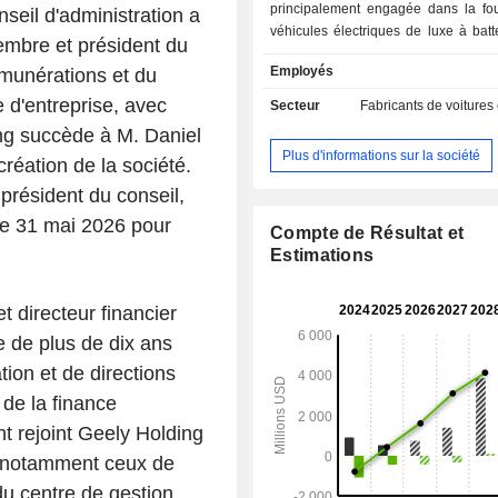
principalement engagée dans la fou
seil d'administration a
véhicules électriques de luxe à batt
mbre et président du
concentrant sur l'électrification, la n
Employés
émunérations et du
l'intelligence et d'autres tec
automobiles. La société conçoit, dé
 d'entreprise, avec
Secteur
Fabricants de voitures
vend des voitures de luxe (des vo
ang succède à M. Daniel
sportives destinées à un usage quot
Plus d'informations sur la société
création de la société.
la marque britannique emblématique 
opère en Chine, au Royaume-Un
président du conseil,
l'Union européenne.
le 31 mai 2026 pour
Compte de Résultat et
Estimations
 directeur financier
e de plus de dix ans
tion et de directions
de la finance
nt rejoint Geely Holding
s, notamment ceux de
 du centre de gestion