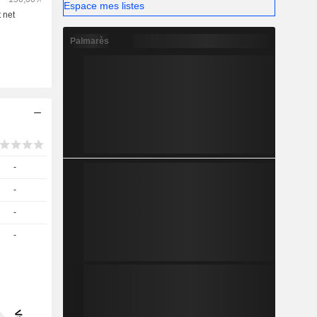
Espace mes listes
Palmarès
-
-
-
-