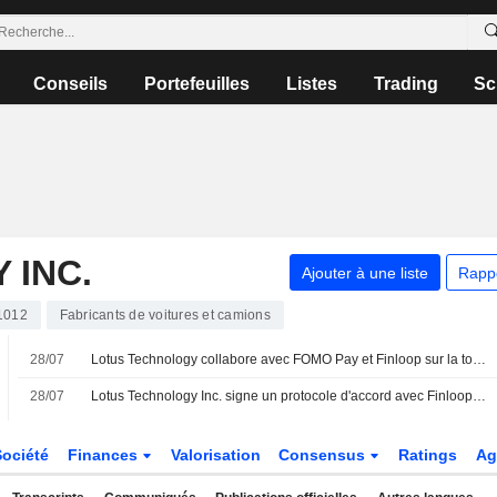
Conseils
Portefeuilles
Listes
Trading
Sc
 INC.
Ajouter à une liste
Rapp
1012
Fabricants de voitures et camions
28/07
Lotus Technology collabore avec FOMO Pay et Finloop sur la tokenisation de véhicules
28/07
Lotus Technology Inc. signe un protocole d'accord avec Finloop et FOMO Pay pour explorer la tokenisation de véhicules
Société
Finances
Valorisation
Consensus
Ratings
Ag