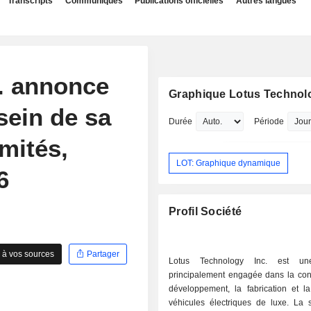
Transcripts
Communiqués
Publications officielles
Autres langues
. annonce
Graphique Lotus Technolo
ein de sa
Durée
Période
mités,
LOT: Graphique dynamique
6
Profil Société
 à vos sources
Partager
Lotus Technology Inc. est un
principalement engagée dans la conc
développement, la fabrication et l
véhicules électriques de luxe. La s