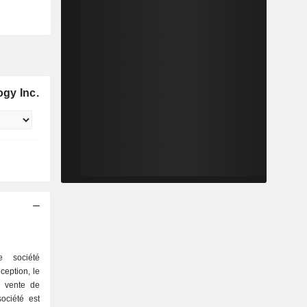
gy Inc.
e société
eption, le
a vente de
ociété est