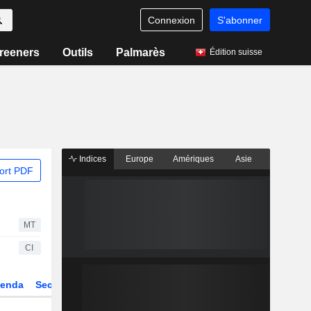
Connexion
S'abonner
reeners
Outils
Palmarès
Édition suisse
Indices
Europe
Amériques
Asie
ort PDF
MT
CI
enda
Secteur