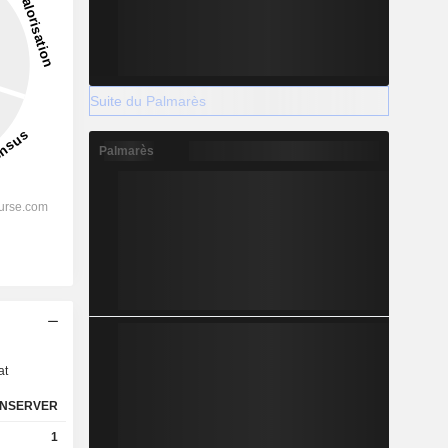
Suite du Palmarès
Palmarès
s
at
NSERVER
1