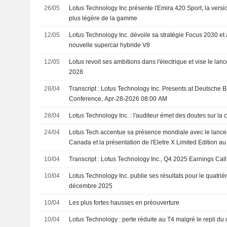
26/05
Lotus Technology Inc présente l'Emira 420 Sport, la versio
plus légère de la gamme
12/05
Lotus Technology Inc. dévoile sa stratégie Focus 2030 et
nouvelle supercar hybride V8
12/05
Lotus revoit ses ambitions dans l'électrique et vise le la
2028
28/04
Transcript : Lotus Technology Inc. Presents at Deutsche 
Conference, Apr-28-2026 08:00 AM
28/04
Lotus Technology Inc. : l'auditeur émet des doutes sur la co
24/04
Lotus Tech accentue sa présence mondiale avec le lancem
Canada et la présentation de l'Eletre X Limited Edition 
10/04
Transcript : Lotus Technology Inc., Q4 2025 Earnings Call
10/04
Lotus Technology Inc. publie ses résultats pour le quatriè
décembre 2025
10/04
Les plus fortes hausses en préouverture
10/04
Lotus Technology : perte réduite au T4 malgré le repli du chi