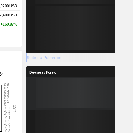
,9200
USD
2,400
USD
+160,87%
Suite du Palmarès
Devises / Forex