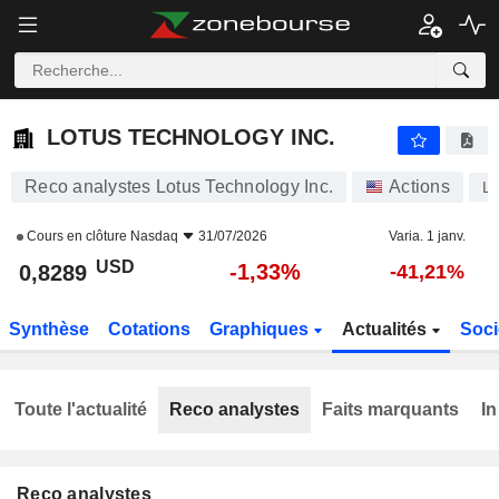
LOTUS TECHNOLOGY INC.
0,8289
$
-1,33%
LOTUS TECHNOLOGY INC.
Reco analystes Lotus Technology Inc.
Actions
L
Cours en clôture
Nasdaq
31/07/2026
Varia. 1 janv.
USD
-1,33%
0,8289
-41,21%
Synthèse
Cotations
Graphiques
Actualités
Soci
Toute l'actualité
Reco analystes
Faits marquants
In
Reco analystes