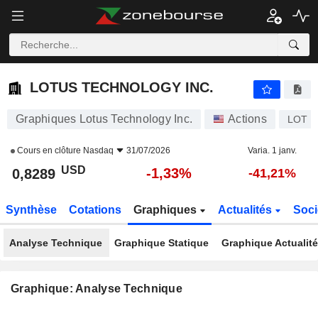
LOTUS TECHNOLOGY INC.
0,8289
$
-1,33%
LOTUS TECHNOLOGY INC.
Graphiques Lotus Technology Inc.
Actions
LOT
Cours en clôture
Nasdaq
31/07/2026
Varia. 1 janv.
USD
-1,33%
0,8289
-41,21%
Synthèse
Cotations
Graphiques
Actualités
Soci
Analyse Technique
Graphique Statique
Graphique Actualit
Graphique: Analyse Technique