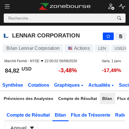
LENNAR CORPORATION
84,82
$
-3,48%
LENNAR CORPORATION
Bilan Lennar Corporation
Actions
LEN
US526
Marché Fermé -
NYSE
22:00:02 06/08/2026
Varia. 1 janv.
USD
-3,48%
84,82
-17,49%
Synthèse
Cotations
Graphiques
Actualités
Soci
Prévisions des Analystes
Compte de Résultat
Bilan
Flux d
Compte de Résultat
Bilan
Flux de Trésorerie
Ratios
Annuel