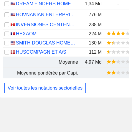
DREAM FINDERS HOMES, INC.
1,34 Md
-
HOVNANIAN ENTERPRISES, INC.
776 M
-
INVERSIONES CENTENARIO S.A.A.
238 M
-
HEXAOM
224 M
SMITH DOUGLAS HOMES CORP.
130 M
HUSCOMPAGNIET A/S
112 M
Moyenne
4,97 Md
Moyenne pondérée par Capi.
Voir toutes les notations sectorielles