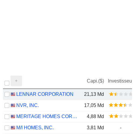
Capi.($)
Investisseur
LENNAR CORPORATION
21,13 Md
NVR, INC.
17,05 Md
MERITAGE HOMES CORPORATION
4,88 Md
M/I HOMES, INC.
3,81 Md
-