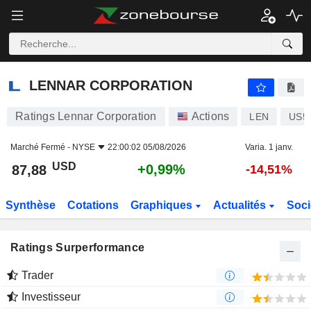
LENNAR CORPORATION
87,88
$
+0,99%
LENNAR CORPORATION
Ratings Lennar Corporation
Actions
LEN
US5
Marché Fermé -
NYSE
22:00:02 05/08/2026
Varia. 1 janv.
USD
+0,99%
87,88
-14,51%
Synthèse
Cotations
Graphiques
Actualités
Soci
Ratings Surperformance
Trader
Investisseur