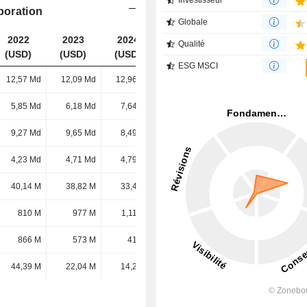
Investisseur
poration
Globale
2022
2023
2024
2025
Qualité
(USD)
(USD)
(USD)
(USD)
ESG MSCI
12,57 Md
12,09 Md
12,96 Md
11,91 Md
5,85 Md
6,18 Md
7,64 Md
7,76 Md
9,27 Md
9,65 Md
8,49 Md
6,97 Md
4,23 Md
4,71 Md
4,79 Md
5,6 Md
40,14 M
38,82 M
33,49 M
26,82 M
810 M
977 M
1,11 Md
1,2 Md
866 M
573 M
412 M
681 M
44,39 M
22,04 M
14,23 M
41,43 M