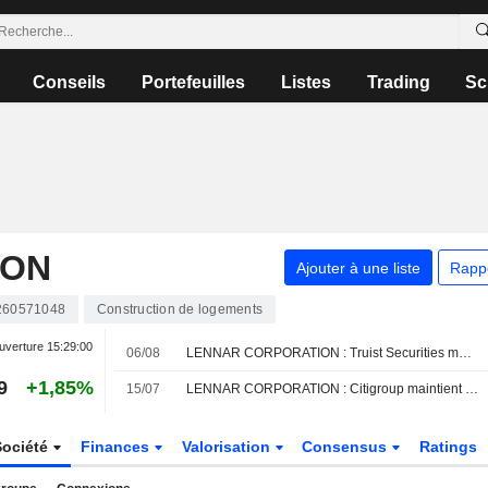
Conseils
Portefeuilles
Listes
Trading
Sc
ION
Ajouter à une liste
Rapp
260571048
Construction de logements
uverture
15:29:00
06/08
LENNAR CORPORATION : Truist Securities maintient son opinion neutre
9
+1,85%
15/07
LENNAR CORPORATION : Citigroup maintient son opinion neutre
Société
Finances
Valorisation
Consensus
Ratings