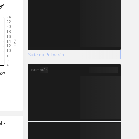
Suite du Palmarès
Palmarès
l -