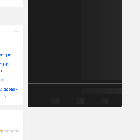
yclique
ts et
on
ments
bitations -
ales