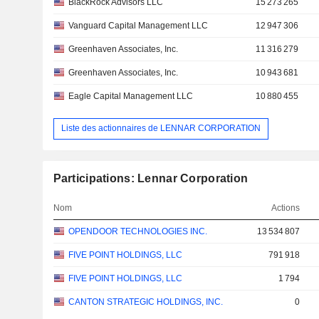
BlackRock Advisors LLC
15 273 265
Vanguard Capital Management LLC
12 947 306
Greenhaven Associates, Inc.
11 316 279
Greenhaven Associates, Inc.
10 943 681
Eagle Capital Management LLC
10 880 455
Liste des actionnaires de LENNAR CORPORATION
Participations: Lennar Corporation
Nom
Actions
OPENDOOR TECHNOLOGIES INC.
13 534 807
FIVE POINT HOLDINGS, LLC
791 918
FIVE POINT HOLDINGS, LLC
1 794
CANTON STRATEGIC HOLDINGS, INC.
0