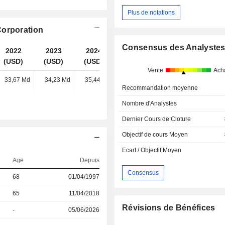
Plus de notations
Corporation
Consensus des Analyste
2022
2023
2024
2025
(USD)
(USD)
(USD)
(USD)
Vente
Ach
33,67 Md
34,23 Md
35,44 Md
34,19 Md
Recommandation moyenne
Nombre d'Analystes
Dernier Cours de Cloture
Objectif de cours Moyen
Ecart / Objectif Moyen
Age
Depuis
Consensus
68
01/04/1997
65
11/04/2018
Révisions de Bénéfices
-
05/06/2026