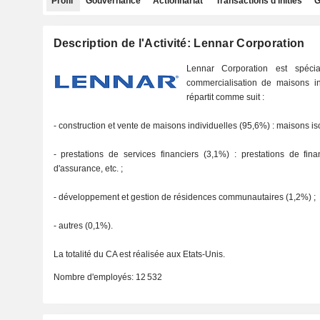
Profil
Gouvernance
Actionnariat
Transactions d'initiés
G
Description de l'Activité: Lennar Corporation
Lennar Corporation est spécia
commercialisation de maisons in
répartit comme suit :
- construction et vente de maisons individuelles (95,6%) : maisons iso
- prestations de services financiers (3,1%) : prestations de fin
d'assurance, etc. ;
- développement et gestion de résidences communautaires (1,2%) ;
- autres (0,1%).
La totalité du CA est réalisée aux Etats-Unis.
Nombre d'employés:
12 532