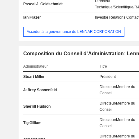
Directeur
Pascal J. Goldschmidt
Technique/Scientifique/R
Ian Frazer
Investor Relations Contac
Accéder à la gouvernance de LENNAR CORPORATION
Composition du Conseil d'Administration: Len
Administrateur
Titre
Stuart Miller
Président
Directeur/Membre du
Jeffrey Sonnenfeld
Conseil
Directeur/Membre du
Sherrill Hudson
Conseil
Directeur/Membre du
Tig Gilliam
Conseil
Directeur/Membre du