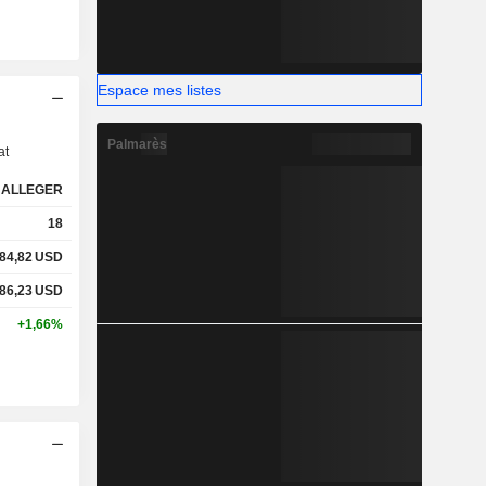
Espace mes listes
s
Palmarès
at
ALLEGER
18
84,82
USD
86,23
USD
+1,66%