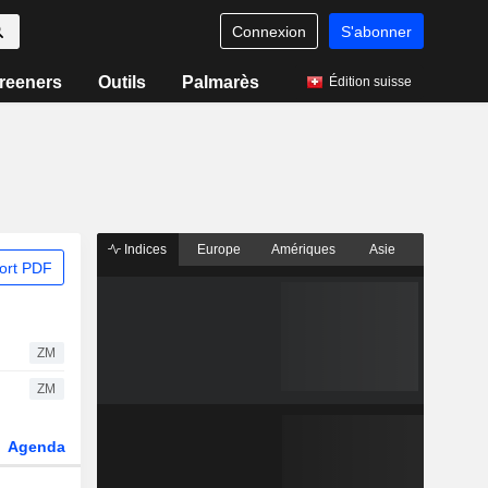
Connexion
S'abonner
reeners
Outils
Palmarès
Édition suisse
Indices
Europe
Amériques
Asie
ort PDF
ZM
ZM
Agenda
Secteur
Dérivés
Fonds et ETFs