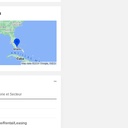
n
rie et Secteur
e/Rental/Leasing