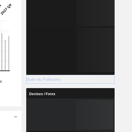
Suite du Palmarès
Devises / Forex