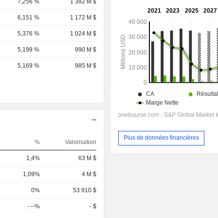
7,256 %
1 382 M $
6,151 %
1 172 M $
5,376 %
1 024 M $
5,199 %
990 M $
5,169 %
985 M $
Plus de données financières
%
Valorisation
1,4%
63 M $
1,09%
4 M $
0%
53 910 $
-.--%
- $