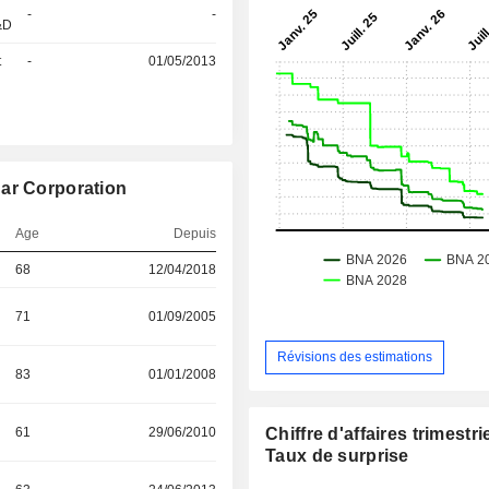
-
-
&D
t
-
01/05/2013
nar Corporation
Age
Depuis
68
12/04/2018
71
01/09/2005
Révisions des estimations
83
01/01/2008
61
29/06/2010
Chiffre d'affaires trimestrie
Taux de surprise