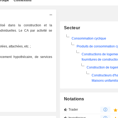
roupe
Connexions
lisé dans la construction et la
Secteur
dividuelles. Le CA par activité se
Consommation cyclique
lées, attachées, etc. ;
Produits de consommation c
Constructions de logemen
ancement hypothécaire, de services
fournitures de constructi
Construction de loge
Constructeurs d'ha
Maisons unifamili
Notations
Trader