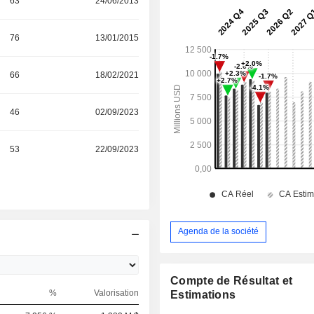
63
24/06/2013
76
13/01/2015
66
18/02/2021
46
02/09/2023
53
22/09/2023
Agenda de la société
Compte de Résultat et
%
Valorisation
Estimations