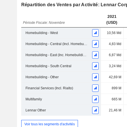
Répartition des Ventes par Activité: Lennar Cor
2021
(USD)
Période Fiscale: Novembre
Homebuilding - West
10,56 Md
Homebuilding - Central (Incl. Homebuilding Houston)
4,83 Md
Homebuilding - East (Inc. Homebuilding Southeast Florida)
6,87 Md
Homebuilding - South Central
3,24 Md
Homebuilding - Other
42,69 M
Financial Services (Incl. Rialto)
899 M
Multifamily
665 M
Lennar Other
21,46 M
Voir tous les segments d'activités