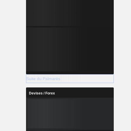
Suite du Palmarès
Devises / Forex