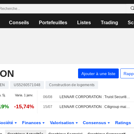
Conseils
Portefeuilles
Listes
Trading
Sc
ION
Ajouter à une liste
Rapp
LEN
US5260571048
Construction de logements
. 5j.
Varia. 1 janv.
06/08
LENNAR CORPORATION : Truist Securities maintient son opinion neutre
19%
-15,74%
15/07
LENNAR CORPORATION : Citigroup maintient son opinion neutre
Société
Finances
Valorisation
Consensus
Ratings