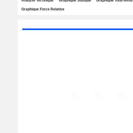
Analyse Technique
Graphique Statique
Graphique Total Retu
Graphique Force Relative