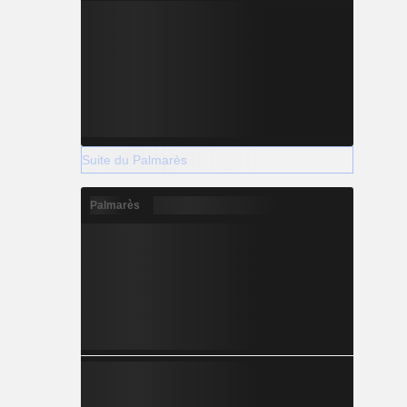
Suite du Palmarès
Palmarès