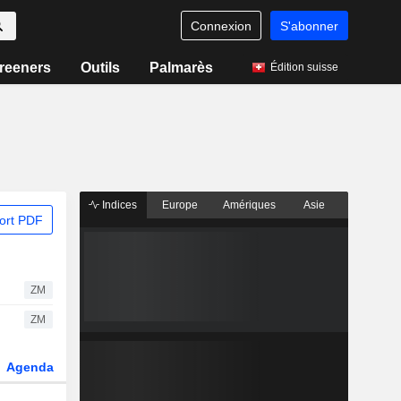
Connexion
S'abonner
reeners
Outils
Palmarès
Édition suisse
Indices
Europe
Amériques
Asie
ort PDF
ZM
ZM
Agenda
Secteur
Dérivés
Fonds et ETFs