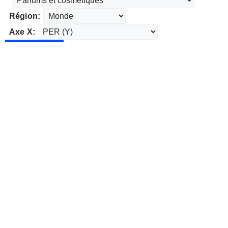
Région:
Axe X: