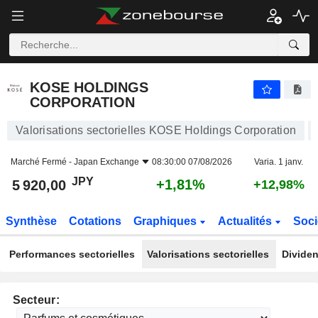
KOSE HOLDINGS CORPORATION
5 920,00
¥
+1,81%
KOSE HOLDINGS
CORPORATION
Valorisations sectorielles KOSE Holdings Corporation
Marché Fermé -
Japan Exchange
08:30:00 07/08/2026
Varia. 1 janv.
JPY
+1,81%
5 920,00
+12,98%
Synthèse
Cotations
Graphiques
Actualités
Soci
Performances sectorielles
Valorisations sectorielles
Dividen
Secteur: