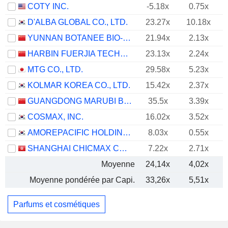
COTY INC.
-5.18x
0.75x
D'ALBA GLOBAL CO., LTD.
23.27x
10.18x
YUNNAN BOTANEE BIO-TECHNOLOGY GROUP CO.LTD
21.94x
2.13x
HARBIN FUERJIA TECHNOLOGY CO., LTD.
23.13x
2.24x
MTG CO., LTD.
29.58x
5.23x
KOLMAR KOREA CO., LTD.
15.42x
2.37x
GUANGDONG MARUBI BIOTECHNOLOGY CO., LTD.
35.5x
3.39x
COSMAX, INC.
16.02x
3.52x
AMOREPACIFIC HOLDINGS CORP.
8.03x
0.55x
SHANGHAI CHICMAX COSMETIC CO., LTD.
7.22x
2.71x
Moyenne
24,14x
4,02x
Moyenne pondérée par Capi.
33,26x
5,51x
Parfums et cosmétiques