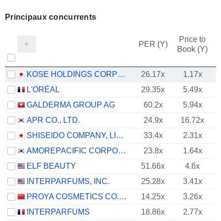
Principaux concurrents
Price to
PER (Y)
Book (Y)
KOSE HOLDINGS CORPORATION
26.17x
1.17x
L'ORÉAL
29.35x
5.49x
GALDERMA GROUP AG
60.2x
5.94x
APR CO., LTD.
24.9x
16.72x
SHISEIDO COMPANY, LIMITED
33.4x
2.31x
AMOREPACIFIC CORPORATION
23.8x
1.64x
ELF BEAUTY
51.66x
4.6x
INTERPARFUMS, INC.
25.28x
3.41x
PROYA COSMETICS CO.,LTD.
14.25x
3.26x
INTERPARFUMS
18.86x
2.77x