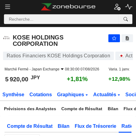
KOSE HOLDINGS CORPORATION
5 920,00
¥
+1,81%
KOSE HOLDINGS
CORPORATION
Ratios Financiers KOSE Holdings Corporation
Acti
Marché Fermé -
Japan Exchange
08:30:00 07/08/2026
Varia. 1 janv.
JPY
+1,81%
5 920,00
+12,98%
Synthèse
Cotations
Graphiques
Actualités
Soci
Prévisions des Analystes
Compte de Résultat
Bilan
Flux d
Compte de Résultat
Bilan
Flux de Trésorerie
Ratios