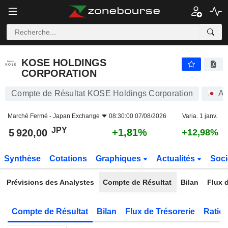
KOSE HOLDINGS CORPORATION
5 920,00
¥
+1,81%
KOSE HOLDINGS
CORPORATION
Compte de Résultat KOSE Holdings Corporation
Ac
Marché Fermé -
Japan Exchange
08:30:00 07/08/2026
Varia. 1 janv.
JPY
+1,81%
5 920,00
+12,98%
Synthèse
Cotations
Graphiques
Actualités
Soci
Prévisions des Analystes
Compte de Résultat
Bilan
Flux d
Compte de Résultat
Bilan
Flux de Trésorerie
Ratios