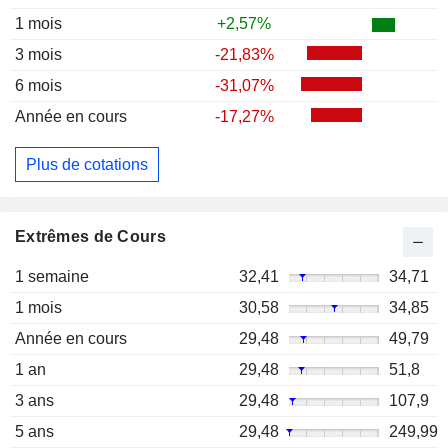
1 mois
+2,57%
3 mois
-21,83%
6 mois
-31,07%
Année en cours
-17,27%
Plus de cotations
Extrêmes de Cours
1 semaine
32,41
34,71
1 mois
30,58
34,85
Année en cours
29,48
49,79
1 an
29,48
51,8
3 ans
29,48
107,9
5 ans
29,48
249,99