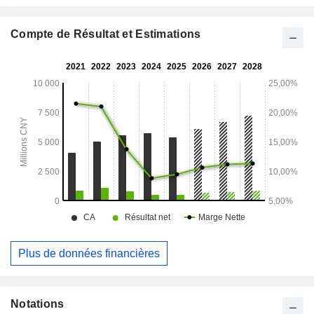
d'une chirurgie mini-invasive et pour les soins
postopératoires. La société opère principalement sur le
marché national.
Compte de Résultat et Estimations
Plus de données financières
Notations