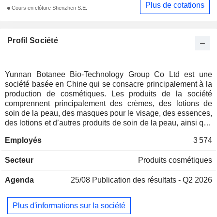
Plus de cotations
Cours en clôture Shenzhen S.E.
Profil Société
Yunnan Botanee Bio-Technology Group Co Ltd est une
société basée en Chine qui se consacre principalement à la
production de cosmétiques. Les produits de la société
comprennent principalement des crèmes, des lotions de
soin de la peau, des masques pour le visage, des essences,
des lotions et d’autres produits de soin de la peau, ainsi que
des produits de maquillage tels que des crèmes isolantes,
Employés
3 574
des crèmes BB (Blemish Balm) et des démaquillants. La
société exerce également des activités de recherche et
Secteur
Produits cosmétiques
développement, de production et de vente de dispositifs
médicaux liés aux soins de la peau, comprenant
Agenda
25/08
Publication des résultats - Q2 2026
principalement des biofilms réparateurs à base d'acide
hyaluronique et des pansements réparateurs à base d'acide
hyaluronique, principalement utilisés pour la protection de la
Plus d'informations sur la société
peau dont la barrière cutanée a été endommagée à la suite