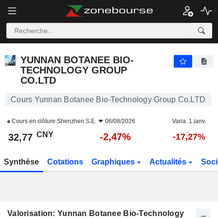
YUNNAN BOTANEE BIO-TECHNOLOGY GROUP CO.LTD
32,77
¥
-2,47%
YUNNAN BOTANEE BIO-
TECHNOLOGY GROUP
CO.LTD
Cours Yunnan Botanee Bio-Technology Group Co.LTD
Cours en clôture
Shenzhen S.E.
06/08/2026
Varia. 1 janv.
CNY
-2,47%
32,77
-17,27%
Synthèse
Cotations
Graphiques
Actualités
Soci
Valorisation: Yunnan Botanee Bio-Technology