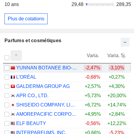
10 ans
29,48
289,35
Plus de cotations
Parfums et cosmétiques
Varia.
Varia. 5j.
YUNNAN BOTANEE BIO-TECHNOLOGY GROUP CO.LTD
-2,47%
-3,10%
L'ORÉAL
-0,68%
+0,27%
GALDERMA GROUP AG
+2,57%
+4,30%
+
APR CO., LTD.
+5,73%
+20,00%
+
SHISEIDO COMPANY, LIMITED
+6,72%
+14,74%
+
AMOREPACIFIC CORPORATION
+4,95%
+2,84%
ELF BEAUTY
-0,56%
+12,22%
INTERPARFUMS, INC.
+0,66%
-5,23%