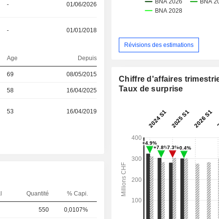
-
01/06/2026
-
01/01/2018
Révisions des estimations
Age
Depuis
69
08/05/2015
Chiffre d'affaires trimestrie
Taux de surprise
58
16/04/2025
53
16/04/2019
l
Quantité
% Capi.
550
0,0107%