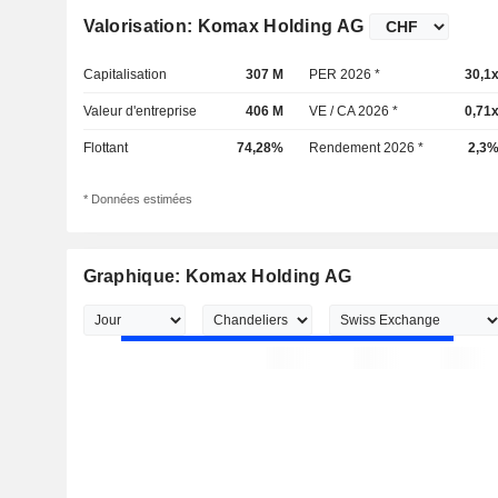
Valorisation: Komax Holding AG
Capitalisation
307 M
PER 2026 *
30,1
Valeur d'entreprise
406 M
VE / CA 2026 *
0,71
Flottant
74,28%
Rendement 2026 *
2,3
* Données estimées
Graphique: Komax Holding AG