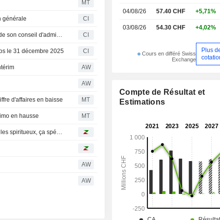
MT
Asie et en Afrique.
04/08/26
57.40 CHF
+5,71%
 générale
CI
03/08/26
54.30 CHF
+4,02%
Komax Holding AG annonce des remaniements au sein de son conseil d'administration et de ses comités
CI
Plus d
clos le 31 décembre 2025
CI
Cours en différé Swiss
cotati
Exchange
ntérim
AW
AW
Compte de Résultat et
ffre d'affaires en baisse
MT
Estimations
elimo en hausse
MT
Bourse : Renault surperforme le marché, Trump menace les spiritueux, ça spécule sur Abivax
AW
AW