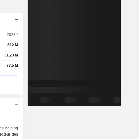
2027 *
612 M
31,23 M
77,5 M
de holding
ecteur des