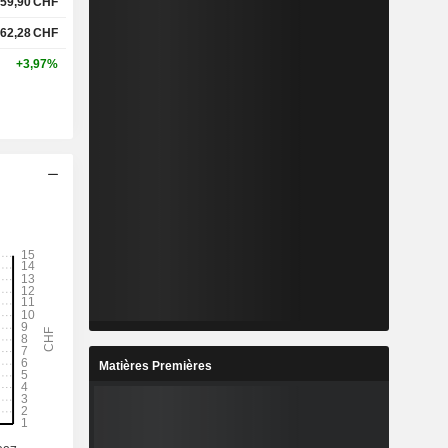
59,90
CHF
62,28
CHF
+3,97%
Matières Premières