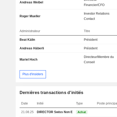
Andreas Weibel
Financier/CFO
Investor Relations
Roger Mueller
Contact
Administrateur
Titre
Beat Kälin
Président
Andreas Häberli
Président
Directeur/Membre du
Mariel Hoch
Conseil
Plus d'insiders
Dernières transactions d'initiés
Date
Initié
Type
Poste principa
21.08.25
DIRECTOR Swiss Non EXECUTIVE
Achat