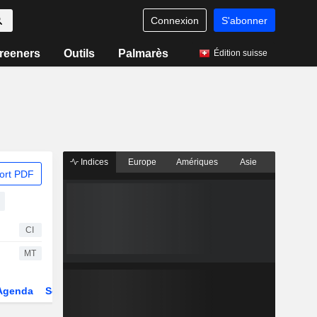
Connexion
S'abonner
reeners
Outils
Palmarès
Édition suisse
Indices
Europe
Amériques
Asie
ort PDF
CI
MT
Agenda
Secteur
Dérivés