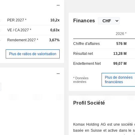
x
PER 2027 *
10,2x
Finances
x
VE / CA 2027 *
0,63x
2026 *
%
Rendement 2027 *
3,67%
Chiffre d'affaires
576 M
Résultat net
13,28 M
Plus de ratios de valorisation
Endettement Net
99,07 M
Plus de données
* Données
estimées
financières
Profil Société
Komax Holding AG est une société 
basée en Suisse et active dans le s