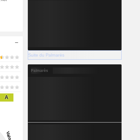
Suite du Palmarès
Palmarès
A