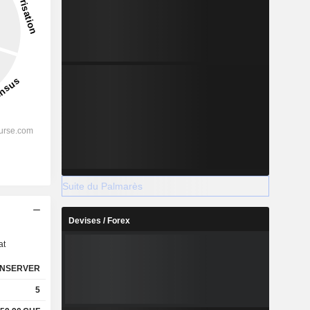
Suite du Palmarès
s
Devises / Forex
at
NSERVER
5