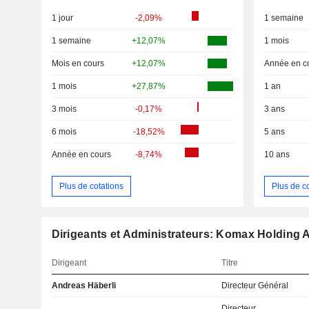
1 jour
-2,09%
1 semaine
1 semaine
+12,07%
1 mois
Mois en cours
+12,07%
Année en c
1 mois
+27,87%
1 an
3 mois
-0,17%
3 ans
6 mois
-18,52%
5 ans
Année en cours
-8,74%
10 ans
Plus de cotations
Plus de c
Dirigeants et Administrateurs: Komax Holding 
Dirigeant
Titre
Andreas Häberli
Directeur Général
Directeur