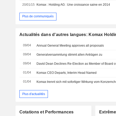
20/01/15
Komax : Holding AG : Une croissance saine en 2014
Plus de communiqués
Actualités dans d'autres langues: Komax Hold
09/04
Annual General Meeting approves all proposals
09/04
Generalversammlung stimmt allen Anträgen zu
09/04
01/04
Komax CEO Departs; Interim Head Named
01/04
Komax trennt sich mit sofortiger Wirkung vom Konzernch
Plus d'actualités
Cotations et Performances
Extrême