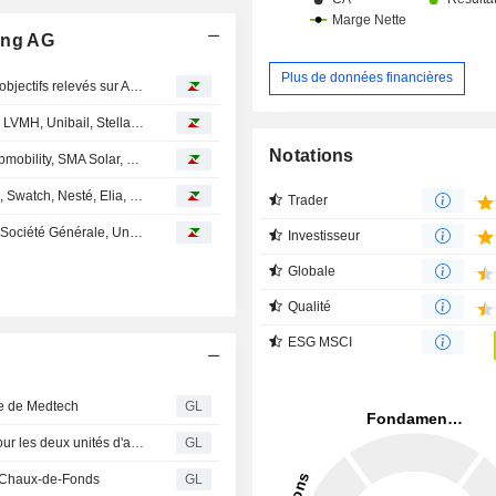
ing AG
Plus de données financières
Avis d'analystes du jour : Morgan Stanley dégrade Spie, objectifs relevés sur Air Liquide, Orange et Nexans
Avis d'analystes du jour : Airbus, Dassault Systèmes, Bic, LVMH, Unibail, Stellantis, Thales...
Notations
Avis d'analystes du jour : Kering, Accor, Logitech,UCB, Opmobility, SMA Solar, Technip Energies...
Avis d'analystes du jour : JCDecaux, Klépierre, Amadeus, Swatch, Nesté, Elia, BE Semiconductor...
Trader
Avis d'analystes du jour : Air Liquide, Capgemini, Airbus, Société Générale, Unibail, Sika, Virbac, ASML...
Investisseur
Globale
Qualité
ESG MSCI
te de Medtech
GL
Komax : Holding AG : Entrées de commandes élevées pour les deux unités d'affaires
GL
 Chaux-de-Fonds
GL