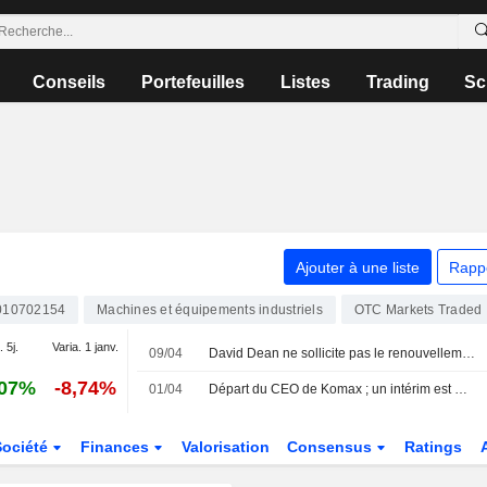
Conseils
Portefeuilles
Listes
Trading
Sc
Ajouter à une liste
Rapp
10702154
Machines et équipements industriels
OTC Markets Traded
. 5j.
Varia. 1 janv.
09/04
David Dean ne sollicite pas le renouvellement de son mandat au conseil d'administration de Komax Holding AG
,07%
-8,74%
01/04
Départ du CEO de Komax ; un intérim est mis en place
Société
Finances
Valorisation
Consensus
Ratings