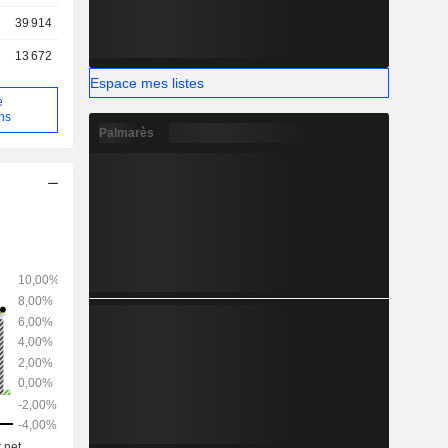
39 914
13 672
Espace mes listes
e
ons
Palmarès