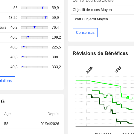
Dernier Cours de Cloture
53
59,9
Objectif de cours Moyen
43,25
59,9
Ecart / Objectif Moyen
ours
40,3
76,4
Consensus
40,3
109,2
40,3
225,5
Révisions de Bénéfices
40,3
308
40,3
333,2
otations
AG
Age
Depuis
58
01/04/2026