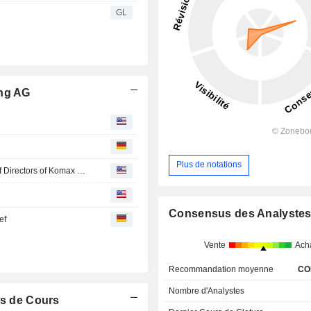
GL
ing AG
Plus de notations
David Dean Declines Re-Election as Member of Board of Directors of Komax Holding AG
Consensus des Analyste
ef
Vente
Ach
Recommandation moyenne
CO
Nombre d'Analystes
s de Cours