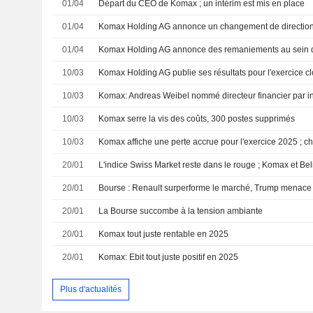
01/04
Départ du CEO de Komax ; un intérim est mis en place
01/04
Komax Holding AG annonce un changement de direction
01/04
10/03
Komax Holding AG publie ses résultats pour l'exercice 
10/03
Komax: Andreas Weibel nommé directeur financier par i
10/03
Komax serre la vis des coûts, 300 postes supprimés
10/03
Komax affiche une perte accrue pour l'exercice 2025 ; chi
20/01
L'indice Swiss Market reste dans le rouge ; Komax et B
20/01
20/01
La Bourse succombe à la tension ambiante
20/01
Komax tout juste rentable en 2025
20/01
Komax: Ebit tout juste positif en 2025
Plus d'actualités