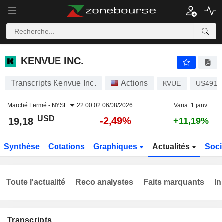
KENVUE INC.
19,18
$
-2,49%
KENVUE INC.
Transcripts Kenvue Inc.
Actions
KVUE
US4917
Marché Fermé -
NYSE
22:00:02 06/08/2026
Varia. 1 janv.
USD
-2,49%
19,18
+11,19%
Synthèse
Cotations
Graphiques
Actualités
Soci
Toute l'actualité
Reco analystes
Faits marquants
In
Transcripts