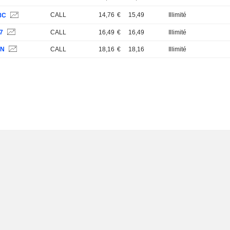
CALL
14,76
€
15,49
Illimité
8C
7
CALL
16,49
€
16,49
Illimité
6N
CALL
18,16
€
18,16
Illimité