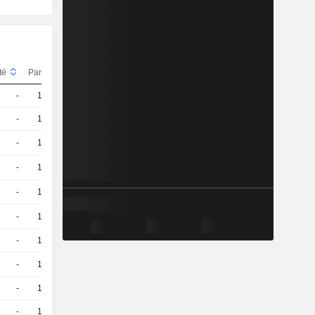
ité
Parité
Cours
-
10
0.58 / 0.59
-
10
0.79 / 0.8
-
10
0,5200
EUR
-
10
0,5100
EUR
-
10
0,9800
EUR
-
10
0,6200
EUR
-
10
1.01 / 1.02
-
10
0,4500
EUR
-
10
0.37 / 0.43
-
10
0.46 / 0.47