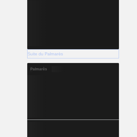
Suite du Palmarès
Palmarès