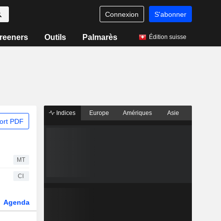
Connexion
S'abonner
reeners
Outils
Palmarès
Édition suisse
Indices
Europe
Amériques
Asie
ort PDF
MT
CI
Agenda
Secteur
Dérivés
Fonds et ETFs