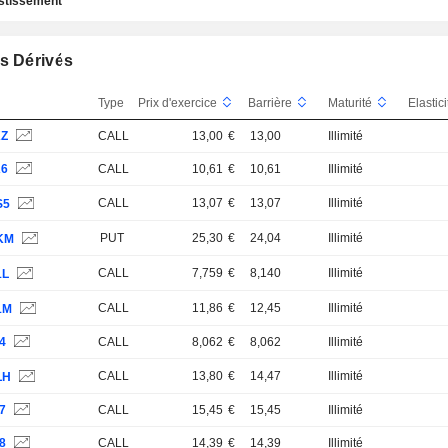
estissement
s Dérivés
Type
Prix d'exercice
Barrière
Maturité
Elastic
KZ
CALL
13,00
€
13,00
Illimité
A6
CALL
10,61
€
10,61
Illimité
CALL
13,07
€
13,07
Illimité
S5
PUT
25,30
€
24,04
Illimité
KM
CALL
7,759
€
8,140
Illimité
1L
CALL
11,86
€
12,45
Illimité
1M
4
CALL
8,062
€
8,062
Illimité
CALL
13,80
€
14,47
Illimité
LH
7
CALL
15,45
€
15,45
Illimité
8
CALL
14,39
€
14,39
Illimité