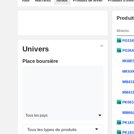
Tous
Warrants
Turbos
Produits de levier
Produits d'inv
Produit
Mnemo
PG31
Univers
PG36
Place boursière
MG8E
MK6X
MM43
MM43
PK063
MM66
Tous les pays
PK183
Tous les types de produits
PK183