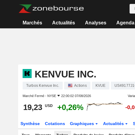
Marchés
Actualités
Analyses
Agenda
KENVUE INC.
Turbos Kenvue Inc.
Actions
KVUE
US49177J1
Marché Fermé -
NYSE
22:00:02 07/08/2026
Varia
19,23
+0,26%
USD
-0,
Synthèse
Cotations
Graphiques
Actualités