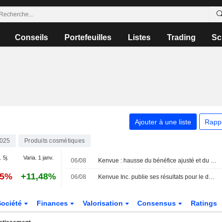
Conseils
Portefeuilles
Listes
Trading
Sc
Ajouter à une liste
Rapp
025
Produits cosmétiques
. 5j.
Varia. 1 janv.
06/08
Kenvue : hausse du bénéfice ajusté et du chiffre d'affaires au deuxième trimestre
05%
+11,48%
06/08
Kenvue Inc. publie ses résultats pour le deuxième trimestre et le premier semestre clos le 28 juin 2026
Société
Finances
Valorisation
Consensus
Ratings