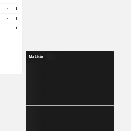
-
10
0,3700
EUR
-
10
0,2800
EUR
-
10
0,1800
EUR
Ma Liste