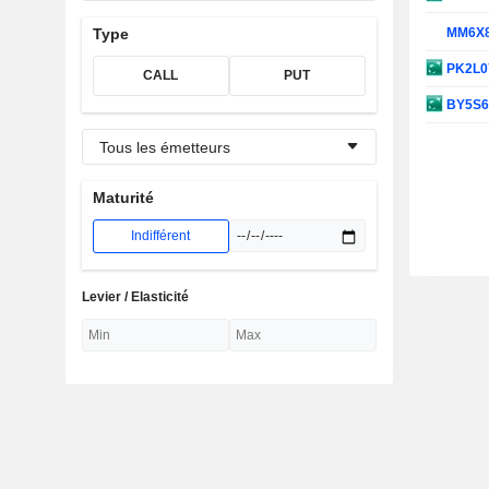
MM6X
Type
PK2L0
CALL
PUT
BY5S
Tous les émetteurs
Maturité
Indifférent
Levier / Elasticité