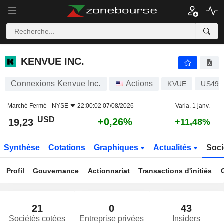
KENVUE INC.
19,23
$
+0,26%
KENVUE INC.
Connexions Kenvue Inc.
Actions
KVUE
US491
Marché Fermé -
NYSE
22:00:02 07/08/2026
Varia. 1 janv.
USD
+0,26%
19,23
+11,48%
Synthèse
Cotations
Graphiques
Actualités
Soci
Profil
Gouvernance
Actionnariat
Transactions d'initiés
21
0
43
Sociétés cotées
Entreprise privées
Insiders