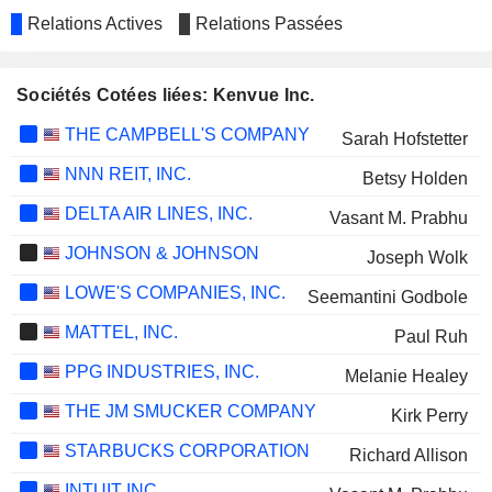
Relations Actives
Relations Passées
Sociétés Cotées liées: Kenvue Inc.
THE CAMPBELL'S COMPANY
Sarah Hofstetter
NNN REIT, INC.
Betsy Holden
DELTA AIR LINES, INC.
Vasant M. Prabhu
JOHNSON & JOHNSON
Joseph Wolk
LOWE'S COMPANIES, INC.
Seemantini Godbole
MATTEL, INC.
Paul Ruh
PPG INDUSTRIES, INC.
Melanie Healey
THE JM SMUCKER COMPANY
Kirk Perry
STARBUCKS CORPORATION
Richard Allison
INTUIT INC.