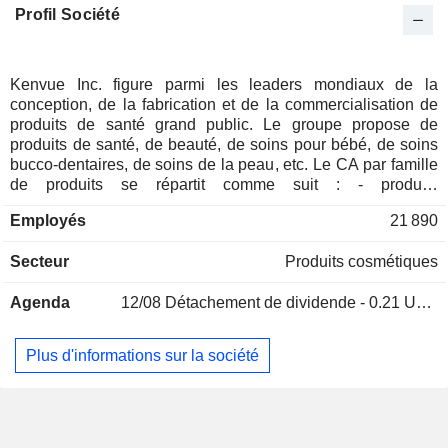
Profil Société
Kenvue Inc. figure parmi les leaders mondiaux de la
conception, de la fabrication et de la commercialisation de
produits de santé grand public. Le groupe propose de
produits de santé, de beauté, de soins pour bébé, de soins
bucco-dentaires, de soins de la peau, etc. Le CA par famille
de produits se répartit comme suit : - produits
d'automédication (42,3%) : destinés au traitement de la toux,
Employés
21 890
du rhume, des allergies, de la douleur, de l'indigestion, de la
constipation, etc. (marques Zyrtec, Benadryl, Zarbee's,
Secteur
Produits cosmétiques
Frenadol, Codral, Reactine, Tylenol, Motrin, Calpol,
Nicorette, Imodium, Pepcid, Microlax, Daktarin, etc.) ; -
Agenda
12/08
Détachement de dividende - 0.21 USD
produits de soins personnels (30,3%) : notamment produits
de soins bucco-dentaires, de soins pour bébé, de santé
féminine et de traitement des plaies (marques Listerine,
Plus d'informations sur la société
Desitin, Carefree, Stayfree, Band-Aid, Neosporin, etc.) ; -
produits de beauté et de soins de la peau (27,4%) : produits
capillaires, de protection solaire, de soin du visage et du
corps, etc. (marques Neutrogena, Aveeno, Clean&Clear,
Lubriderm, Johnsons, Neostrata, OGX, Rogaine, etc.). La