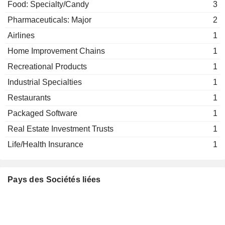
Food: Specialty/Candy
3
Pharmaceuticals: Major
2
Airlines
1
Home Improvement Chains
1
Recreational Products
1
Industrial Specialties
1
Restaurants
1
Packaged Software
1
Real Estate Investment Trusts
1
Life/Health Insurance
1
Pays des Sociétés liées