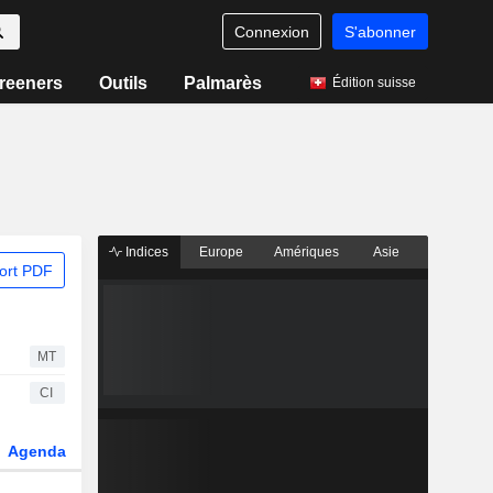
Connexion
S'abonner
reeners
Outils
Palmarès
Édition suisse
Indices
Europe
Amériques
Asie
ort PDF
MT
CI
Agenda
Secteur
Dérivés
Fonds et ETFs