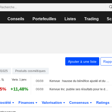
Conseils
Portefeuilles
Listes
Trading
Sc
Ajouter à une liste
Rapp
J1025
Produits cosmétiques
. 5j.
Varia. 1 janv.
06/08
Kenvue : hausse du bénéfice ajusté et du chiffre d'affaires au deuxième trimestre
05%
+11,48%
06/08
Kenvue Inc. publie ses résultats pour le deuxième trimestre et le premier semestre clos le 28 juin 2026
Société
Finances
Valorisation
Consensus
Ratings