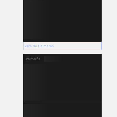
Suite du Palmarès
Palmarès