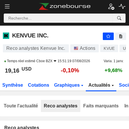
KENVUE INC.
19,16
$
-0,10%
KENVUE INC.
Reco analystes Kenvue Inc.
Actions
KVUE
US
Temps réel estimé
Cboe BZX
15:51:19 07/08/2026
Varia. 1 janv.
USD
-0,10%
19,16
+9,68%
Synthèse
Cotations
Graphiques
Actualités
Soci
Toute l'actualité
Reco analystes
Faits marquants
In
Reco analystes