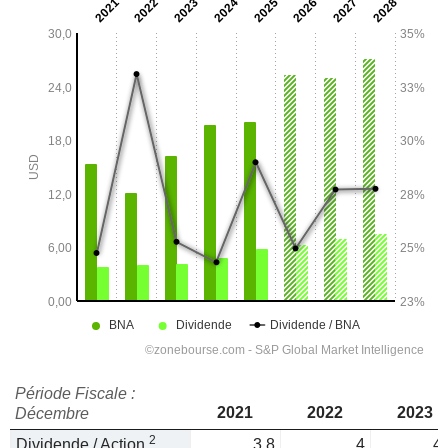
Période Fiscale :
2021
2022
2023
Décembre
2
Dividende / Action
3,8
4
4,