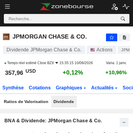
JPMORGAN CHASE & CO.
357,96
$
+0,12%
JPMORGAN CHASE & CO.
Dividende JPMorgan Chase & Co.
Actions
JPM
Temps réel estimé
Cboe BZX
15:35:15 10/08/2026
Varia. 1 janv.
USD
+0,12%
357,96
+10,96%
Synthèse
Cotations
Graphiques
Actualités
Soci
Ratios de Valorisation
Dividende
BNA & Dividende: JPMorgan Chase & Co.