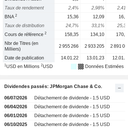
Taux de rendement
2,4%
2,98%
2,41
2
BNA
15,36
12,09
16,2
Taux de distribution
24,7%
33,1%
25,3
2
Cours de référence
158,35
134,10
170,1
Nbr de Titres (en
2 955 266
2 933 205
2 891 00
Milliers)
Date de publication
14.01.22
13.01.23
12.01.2
1
2
USD en Millions
USD
Données Estimées
Dividendes passés: JPMorgan Chase & Co.
06/07/2026
Détachement de dividende - 1.5 USD
06/04/2026
Détachement de dividende - 1.5 USD
06/01/2026
Détachement de dividende - 1.5 USD
06/10/2025
Détachement de dividende - 1.5 USD