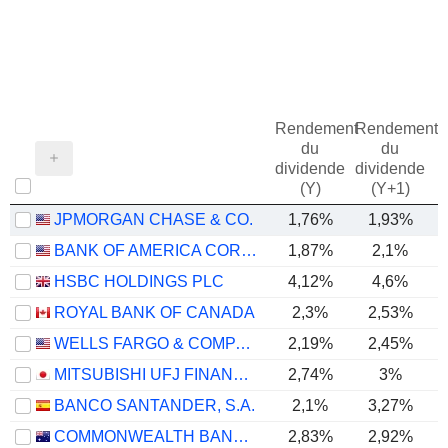
Rendement
Rendement
du
du
dividende
dividende
(Y)
(Y+1)
JPMORGAN CHASE & CO.
1,76%
1,93%
BANK OF AMERICA CORPORATION
1,87%
2,1%
HSBC HOLDINGS PLC
4,12%
4,6%
ROYAL BANK OF CANADA
2,3%
2,53%
WELLS FARGO & COMPANY
2,19%
2,45%
MITSUBISHI UFJ FINANCIAL GROUP, INC.
2,74%
3%
BANCO SANTANDER, S.A.
2,1%
3,27%
COMMONWEALTH BANK OF AUSTRALIA
2,83%
2,92%