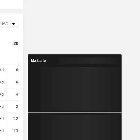
USD
2023
2024
2025
Ma Liste
Md
605 Md
442 Md
314 Md
Md
646 Md
765 Md
914 Md
Md
412 Md
502 Md
637 Md
Md
217 Md
215 Md
205 Md
Md
1 275 Md
1 482 Md
1 756 Md
Md
1 367 Md
1 393 Md
1 527 Md