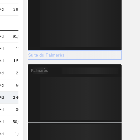
Md
3 875 Md
4 003 Md
4 425 Md
Md
91,94 Md
95,52 Md
93,13 Md
Md
175 Md
168 Md
203 Md
Suite du Palmarès
Md
1 511 Md
1 545 Md
1 695 Md
Palmarès
Md
223 Md
242 Md
244 Md
Md
667 Md
619 Md
620 Md
Md
2 401 Md
2 406 Md
2 559 Md
Md
308 Md
389 Md
554 Md
Md
50,92 Md
19,25 Md
15,53 Md
Md
1,68 Md
1,71 Md
1,77 Md