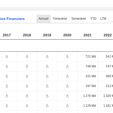
ios Financiers
Annuel
Trimestriel
Semestriel
YTD
LTM
2017
2018
2019
2020
2021
2022
721 Md
541 
748 Md
747 
331 Md
360 
197 Md
212 
1 276 Md
1 320 
1 129 Md
1 181 