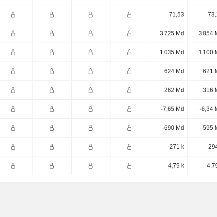
71,53
73,
3 725 Md
3 854 
1 035 Md
1 100 
624 Md
621 
262 Md
316 
-7,65 Md
-6,34 
-690 Md
-595 
271 k
294
4,79 k
4,7