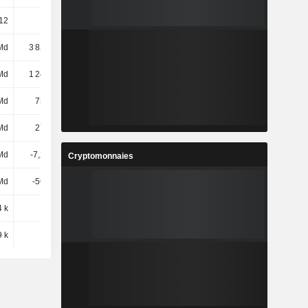
12
86,08
97,3
107,56
Md
3 822 Md
4 086 Md
4 432 Md
Md
1 248 Md
1 322 Md
1 400 Md
Md
731 Md
827 Md
1 026 Md
Md
276 Md
295 Md
336 Md
Md
-7,27 Md
-7,74 Md
-8,88 Md
Cryptomonnaies
Md
-561 Md
-412 Md
-262 Md
 k
310 k
317 k
319 k
9 k
4,9 k
4,97 k
5,08 k