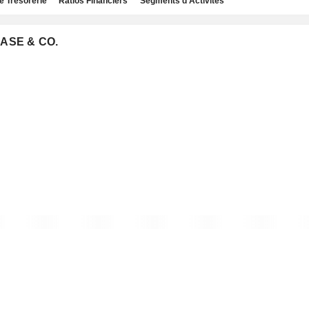
e Trésorerie
Ratios Financiers
Segments d'Activités
HASE & CO.