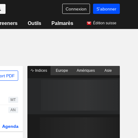
Connexion
S'abonner
reeners
Outils
Palmarès
Édition suisse
Indices
Europe
Amériques
Asie
ort PDF
MT
AN
Agenda
Secteur
Dérivés
Fonds et ETFs