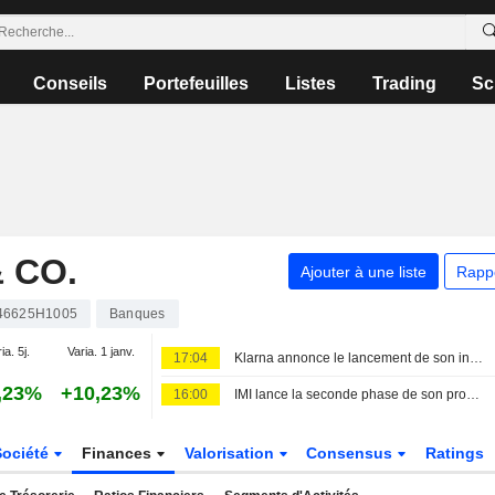
Conseils
Portefeuilles
Listes
Trading
Sc
 CO.
Ajouter à une liste
Rapp
46625H1005
Banques
ia. 5j.
Varia. 1 janv.
17:04
Klarna annonce le lancement de son intégration avec J.P. Morgan Payments
,23%
+10,23%
16:00
IMI lance la seconde phase de son programme de rachat d'actions de 500 millions de livres sterling
Société
Finances
Valorisation
Consensus
Ratings