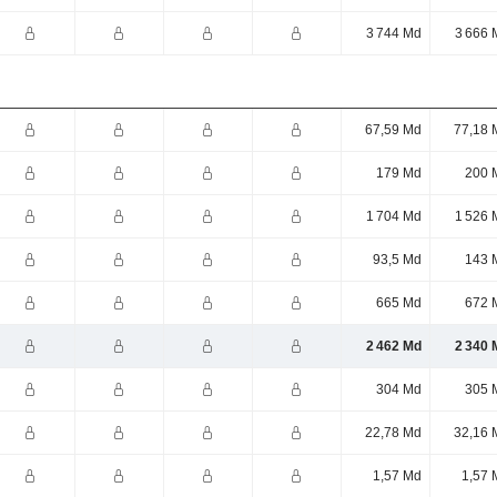
3 744 Md
3 666 
67,59 Md
77,18 
179 Md
200 
1 704 Md
1 526 
93,5 Md
143 
665 Md
672 
2 462 Md
2 340 
304 Md
305 
22,78 Md
32,16 
1,57 Md
1,57 