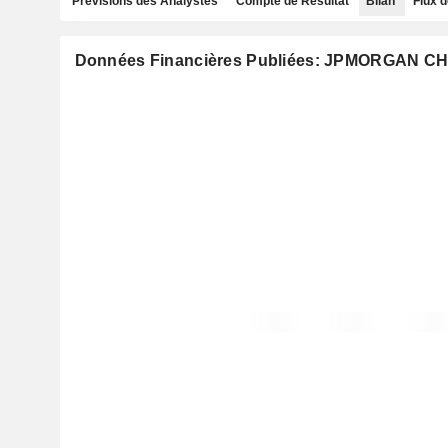
Prévisions des Analystes
Compte de Résultat
Bilan
Flux d
Données Financières Publiées: JPMORGAN C