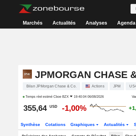
Marchés
Actualités
Analyses
Agenda
JPMORGAN CHASE &
Bilan JPMorgan Chase & Co.
Actions
JPM
US
Temps réel estimé
Cboe BZX
19:40:04 06/08/2026
Var
355,64
-1,00%
USD
+1
Synthèse
Cotations
Graphiques
Actualités