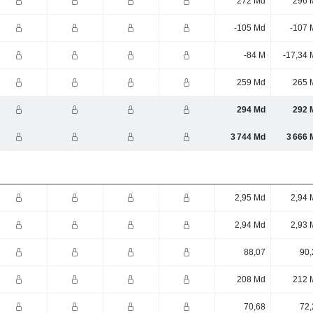
272 Md
296 
-105 Md
-107 
-84 M
-17,34 
259 Md
265 
294 Md
292 
3 744 Md
3 666 
2,95 Md
2,94 
2,94 Md
2,93 
88,07
90,
208 Md
212 
70,68
72,