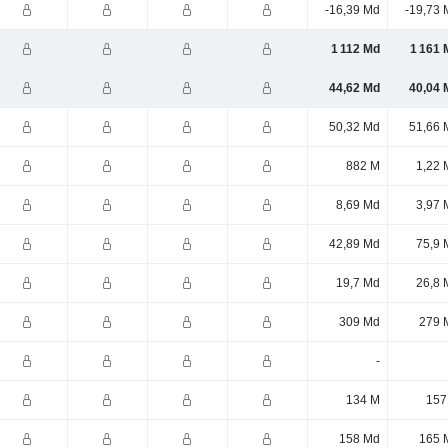
-16,39 Md
-19,73 
1 112 Md
1 161 
44,62 Md
40,04 
50,32 Md
51,66 
882 M
1,22 
8,69 Md
3,97 
42,89 Md
75,9 
19,7 Md
26,8 
309 Md
279 
-
134 M
157
158 Md
165 