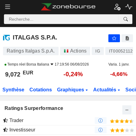
ITALGAS S.P.A.
9,072
€
-0,24%
ITALGAS S.P.A.
Ratings Italgas S.p.A.
Actions
IG
IT000521123
Temps réel
Borsa Italiana
17:19:56 06/08/2026
Varia. 1 janv.
EUR
-0,24%
9,072
-4,66%
Synthèse
Cotations
Graphiques
Actualités
Soci
Ratings Surperformance
Trader
Investisseur