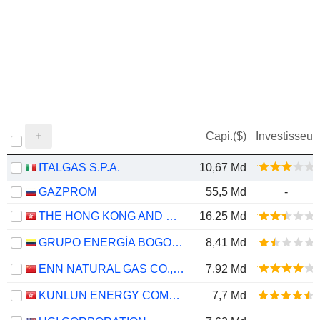
Capi.($)
Investisseur
ITALGAS S.P.A.
10,67 Md
GAZPROM
55,5 Md
-
THE HONG KONG AND CHINA GAS COMPANY LIMITED
16,25 Md
GRUPO ENERGÍA BOGOTÁ S.A. E.S.P.
8,41 Md
ENN NATURAL GAS CO., LTD.
7,92 Md
KUNLUN ENERGY COMPANY LIMITED
7,7 Md