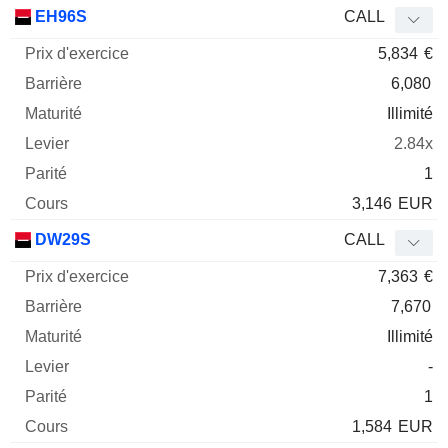
Prix
EH96S
CALL
d'exercice
Barrière
Maturité
Elasticité
5,834
€
Mnemo
Type
Parit
6,080
Illimité
2.84x
1
3,146
EUR
DW29S
CALL
7,363
€
7,670
Illimité
-
1
1,584
EUR