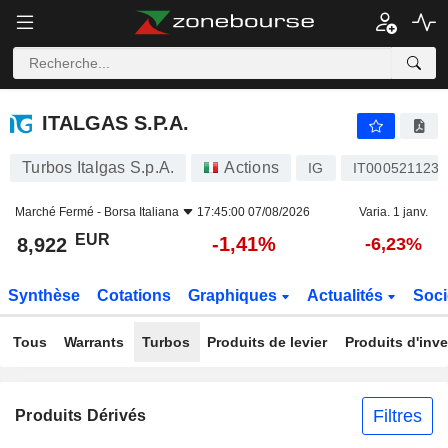
ITALGAS S.P.A.
8,922
€
-1,41%
ITALGAS S.P.A.
Turbos Italgas S.p.A.
Actions
IG
IT0005211237
Marché Fermé -
Borsa Italiana
17:45:00 07/08/2026
Varia. 1 janv.
EUR
-1,41%
8,922
-6,23%
Synthèse
Cotations
Graphiques
Actualités
Soci
Tous
Warrants
Turbos
Produits de levier
Produits d'inv
Filtres
Produits Dérivés