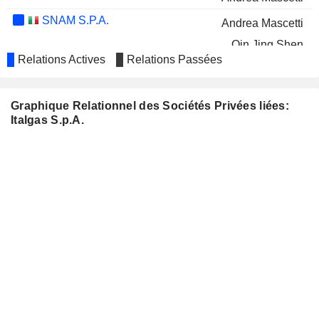
SNAM S.P.A.
Andrea Mascetti
Qin Jing Shen
Relations Actives
Relations Passées
TOD'S S.P.A.
Romina Guglielmetti
BCA POP SONDRIO
Silvia Stefini
Graphique Relationnel des Sociétés Privées liées:
TOFAS TÜRK OTOMOBIL
Italgas S.p.A.
Gianni Coda
FABRIKASI ANONIM SIRKETI
RATTI S.P.A.
Ufficio Stampa
OMAN CABLES INDUSTRY
Cinzia Farisè
SAOG
FIERA MILANO S.P.A.
Paola Annamaria Petrone
RAI WAY S.P.A.
Barbara Morgante
TERNA S.P.A.
Qin Jing Shen
NEXI S.P.A
Maurizio Dainelli
INIZIATIVE BRESCIANE S.P.A.
Cinzia Farisè