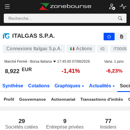
ITALGAS S.P.A.
8,922
€
-1,41%
ITALGAS S.P.A.
Connexions Italgas S.p.A.
Actions
IG
IT00052
Marché Fermé -
Borsa Italiana
17:45:00 07/08/2026
Varia. 1 janv.
EUR
-1,41%
8,922
-6,23%
Synthèse
Cotations
Graphiques
Actualités
Soci
Profil
Gouvernance
Actionnariat
Transactions d'initiés
29
9
77
Sociétés cotées
Entreprise privées
Insiders