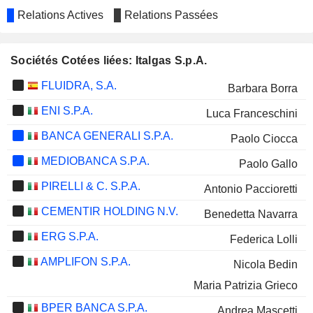
Relations Actives
Relations Passées
Sociétés Cotées liées: Italgas S.p.A.
FLUIDRA, S.A.
Barbara Borra
ENI S.P.A.
Luca Franceschini
BANCA GENERALI S.P.A.
Paolo Ciocca
MEDIOBANCA S.P.A.
Paolo Gallo
PIRELLI & C. S.P.A.
Antonio Paccioretti
CEMENTIR HOLDING N.V.
Benedetta Navarra
ERG S.P.A.
Federica Lolli
AMPLIFON S.P.A.
Nicola Bedin
Maria Patrizia Grieco
BPER BANCA S.P.A.
Andrea Mascetti