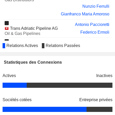
Nunzio Ferrulli
Gianfranco Maria Amoroso
Antonio Paccioretti
Trans Adriatic Pipeline AG
Federico Ermoli
Oil & Gas Pipelines
Romina Guglielmetti
Relations Actives
Relations Passées
Ordine degli Avvocati di Milano
Andrea Mascetti
Miscellaneous Commercial
Services
Statistiques des Connexions
Benedetta Navarra
CDP Reti SpA
Qin Jing Shen
Finance/Rental/Leasing
Actives
Inactives
Nunzio Ferrulli
Italgas Reti SpA
Peter Durante
Oil & Gas Production
Sociétés cotées
Entreprise privées
Federica Lolli
Angels For Women
Cinzia Farisè
Investment Managers