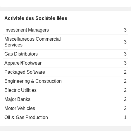
Alessio Minutoli
Gaxa SpA
Chiara Ganz
Gas Distributors
Activités des Sociétés liées
Investment Managers
3
Miscellaneous Commercial
3
Services
Gas Distributors
3
Apparel/Footwear
3
Packaged Software
2
Engineering & Construction
2
Electric Utilities
2
Major Banks
2
Motor Vehicles
2
Oil & Gas Production
1