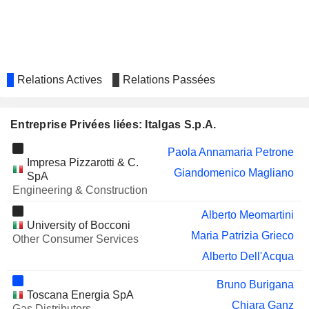
PASQUARELLI AUTO S.P.A.
Alberto Dell'Acqua
MAGIS S.P.A.
Alberto Dell'Acqua
PALINGEO S.P.A.
Alberto Dell'Acqua
Relations Actives
Relations Passées
TINEXTA S.P.A.
Romina Guglielmetti
ANIMA HOLDING SPA
Maria Patrizia Grieco
Entreprise Privées liées: Italgas S.p.A.
FERRARI NV
Maria Patrizia Grieco
Paola Annamaria Petrone
Impresa Pizzarotti & C.
ELIGO S.P.A.
Alberto Dell'Acqua
Giandomenico Magliano
SpA
Engineering & Construction
CLEANBNB S.P.A.
Alberto Dell'Acqua
Alberto Meomartini
MEGLIOQUESTO S.P.A.
Alberto Dell'Acqua
University of Bocconi
Maria Patrizia Grieco
Other Consumer Services
Alberto Dell'Acqua
Bruno Burigana
Toscana Energia SpA
Chiara Ganz
Gas Distributors