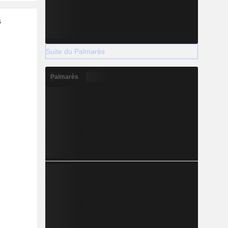
s
Suite du Palmarès
Palmarès