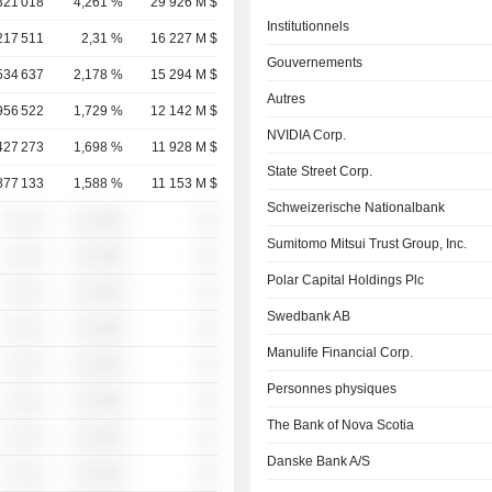
321 018
4,261 %
29 926 M $
Institutionnels
217 511
2,31 %
16 227 M $
Gouvernements
534 637
2,178 %
15 294 M $
Autres
956 522
1,729 %
12 142 M $
NVIDIA Corp.
427 273
1,698 %
11 928 M $
State Street Corp.
877 133
1,588 %
11 153 M $
Schweizerische Nationalbank
░ ░░░
░░░░%
░░
Sumitomo Mitsui Trust Group, Inc.
░ ░░░
░░░░%
░░
Polar Capital Holdings Plc
░ ░░░
░░░░%
░░
Swedbank AB
░ ░░░
░░░░%
░░
Manulife Financial Corp.
░ ░░░
░░░░%
░░
Personnes physiques
░ ░░░
░░░░%
░░
The Bank of Nova Scotia
░ ░░░
░░░░%
░░
Danske Bank A/S
░ ░░░
░░░░%
░░