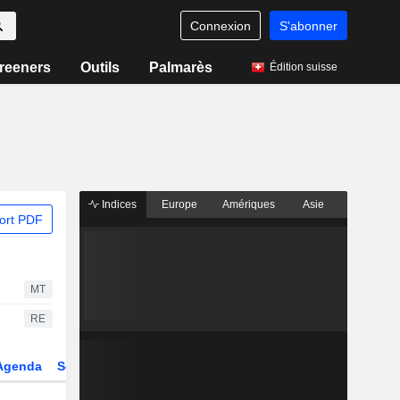
Connexion
S'abonner
reeners
Outils
Palmarès
Édition suisse
Indices
Europe
Amériques
Asie
ort PDF
MT
RE
Agenda
Secteur
Dérivés
Fonds et ETFs