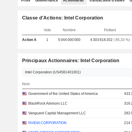
Profil
Gouvernance
Actionnariat
Transactions d'initiés
G
Classe d'Actions: Intel Corporation
Vote
Nombre
Flottant
Action A
1
5 044 000 000
4 303 818 202
( 85,33 %)
Principaux Actionnaires: Intel Corporation
Nom
Government of the United States of America
433 
BlackRock Advisors LLC
316 
Vanguard Capital Management LLC
282 
NVIDIA CORPORATION
214 