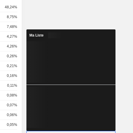
48,24%
8,75%
7,48%
Ma Liste
4,27%
4,26%
0,26%
0,21%
0,16%
0,11%
0,08%
0,07%
0,06%
0,05%