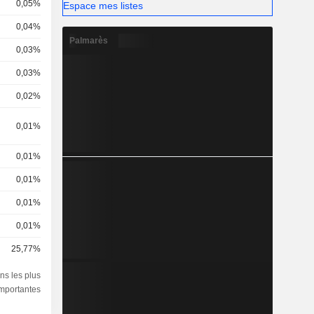
0,05%
Espace mes listes
0,04%
Palmarès
0,03%
0,03%
0,02%
0,01%
0,01%
0,01%
0,01%
0,01%
25,77%
ns les plus
importantes