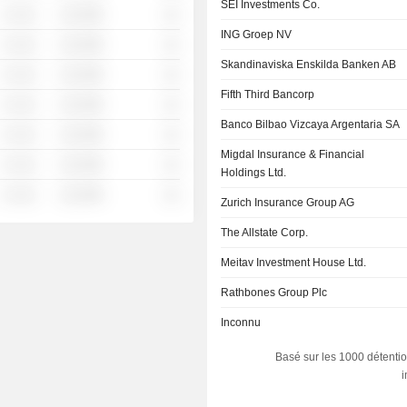
SEI Investments Co.
░ ░░░
░░░░%
░░
ING Groep NV
░ ░░░
░░░░%
░░
Skandinaviska Enskilda Banken AB
░ ░░░
░░░░%
░░
Fifth Third Bancorp
░ ░░░
░░░░%
░░
Banco Bilbao Vizcaya Argentaria SA
░ ░░░
░░░░%
░░
Migdal Insurance & Financial
░ ░░░
░░░░%
░░
Holdings Ltd.
░ ░░░
░░░░%
░░
Zurich Insurance Group AG
The Allstate Corp.
Meitav Investment House Ltd.
Rathbones Group Plc
Inconnu
Basé sur les 1000 détentio