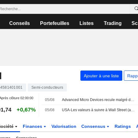
Conseils
Portefeuilles
Listes
Trading
Sc
N
Ajouter à une liste
Rapp
4581401001
Semi-conducteurs
Après clôture
02:00:00
05/08
Advanced Micro Devices recule malgré des résultats supérieurs aux attentes au deuxième trimestre
1,74
+0,67%
05/08
USA-Les valeurs à suivre à Wall Street (actualisé)
Société
Finances
Valorisation
Consensus
Ratings