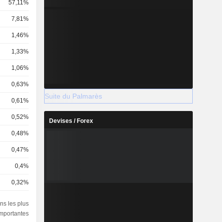
57,11%
7,81%
1,46%
1,33%
1,06%
0,63%
Suite du Palmarès
0,61%
0,52%
Devises / Forex
0,48%
0,47%
0,4%
0,32%
0,24%
ns les plus
importantes
0,24%