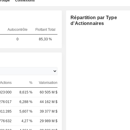
roupe
Connexions
Répartition par Type
d'Actionnaires
Autocontrôle
Flottant Total
0
85,33 %
Actions
%
Valorisation
323 000
8,615 %
60 505 M $
276 017
6,288 %
44 162 M $
011 285
5,607 %
39 377 M $
776 632
4,27 %
29 989 M $