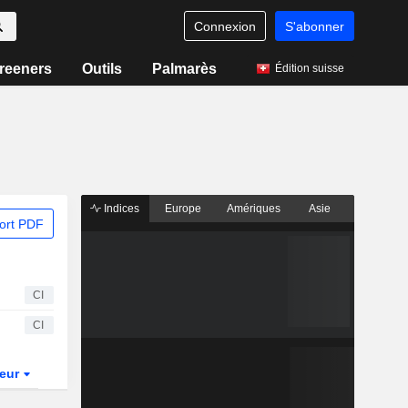
Connexion
S'abonner
reeners
Outils
Palmarès
Édition suisse
Indices
Europe
Amériques
Asie
ort PDF
CI
CI
teur