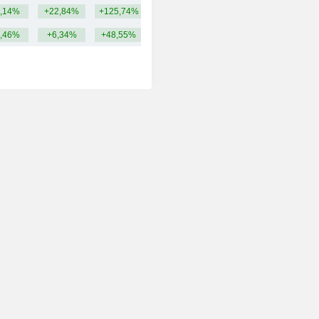
,14%
+22,84%
+125,74%
2,01 Md
,46%
+6,34%
+48,55%