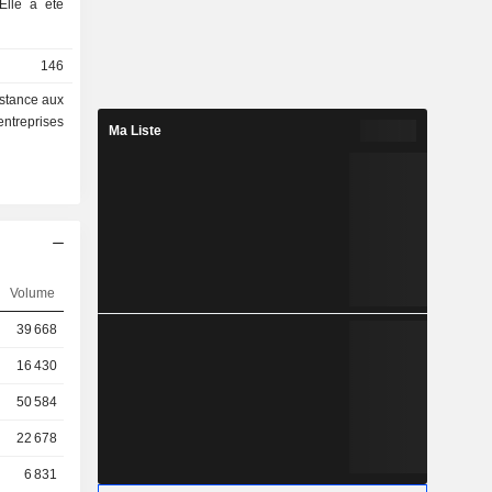
Elle a été
146
istance aux
entreprises
Ma Liste
Volume
39 668
16 430
50 584
22 678
6 831