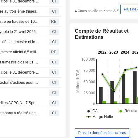
Messe eSang Co.,Ltd publie ses résultats pour l'exercice clos le 31 décembre 2025
CI
Plus de 
Cours en clôture Korea S.E.
Messe eSang Co., Ltd : résultats financiers en forte hausse au troisième trimestre et sur neuf mois, clôturés au 30 septembre 2025
CI
Messe Esang : Bénéfice d'exploitation du troisième trimestre en hausse de 100,7 % à 6,3 milliards de wons
RE
Compte de Résultat et
able le 21 avril 2026
CI
Estimations
Résultats financiers de Messe eSang Co., Ltd pour le deuxième trimestre et le premier semestre clos le 30 juin 2025
CI
Messe Esang : Le bénéfice d'exploitation du deuxième trimestre atteint 6,5 milliards de wons, en hausse de 118,3 % sur un an
RE
Messe eSang Co.,Ltd publie ses résultats pour le premier trimestre clos le 31 mars 2025
CI
Messe eSang Co.,Ltd publie ses résultats pour l'exercice clos le 31 décembre 2024
CI
Messe eSang Co. Ltd (KOSDAQ:A408920) annonce un rachat d'actions pour une valeur de 2 000 millions KRW.
CI
CI
Messe Esang Co., Ltd. a réalisé l'acquisition de SK Securities ACPC No.7 Special Purpose Acquisition Company (KOSDAQ:A408920) dans une fusion inversée.
CI
SK Securities ACPC No.7 Special Purpose Acquisition Company a réalisé une introduction en bourse pour un montant de 6 milliards de KRW.
CI
Plus de données financières