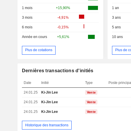
1 mois
+15,90%
1 an
3 mois
-4,91%
3 ans
6 mois
-0,15%
5 ans
Année en cours
+5,61%
10 ans
Plus de cotations
Plus de c
Dernières transactions d'initiés
Date
Initié
Type
Poste principa
24.01.25
Ki-Jin Lee
Vente
24.01.25
Ki-Jin Lee
Vente
24.01.25
Ki-Jin Lee
Vente
Historique des transactions