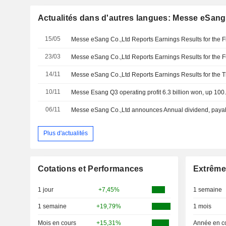
Actualités dans d'autres langues: Messe eSang
15/05
23/03
14/11
10/11
Messe Esang Q3 operating profit 6.3 billion won, up 100
06/11
Messe eSang Co.,Ltd announces Annual dividend, payab
Plus d'actualités
Cotations et Performances
Extrême
1 jour
+7,45%
1 semaine
1 semaine
+19,79%
1 mois
Mois en cours
+15,31%
Année en c