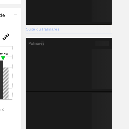
 de
Suite du Palmarès
Palmarès