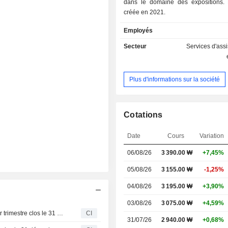
dans le domaine des expositions. 
créée en 2021.
Employés
Secteur
Services d'ass
Plus d'informations sur la société
Cotations
Date
Cours
Variation
06/08/26
3 390.00
₩
+7,45%
05/08/26
3 155.00 ₩
-1,25%
04/08/26
3 195.00 ₩
+3,90%
03/08/26
3 075.00 ₩
+4,59%
Messe eSang Co.,Ltd publie ses résultats pour le premier trimestre clos le 31 mars 2026
CI
31/07/26
2 940.00 ₩
+0,68%