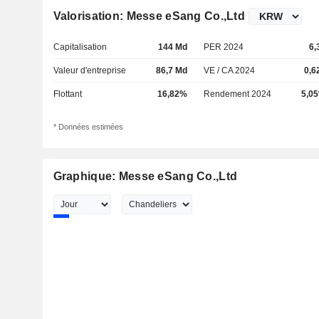
Valorisation: Messe eSang Co.,Ltd
Capitalisation
144 Md
PER 2024
6,
Valeur d'entreprise
86,7 Md
VE / CA 2024
0,6
Flottant
16,82%
Rendement 2024
5,0
* Données estimées
Graphique: Messe eSang Co.,Ltd