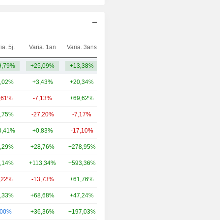
ia. 5j.
Varia. 1an
Varia. 3ans
Capi.($)
9,79%
+25,09%
+13,38%
93,92 M
,02%
+3,43%
+20,34%
15,4 Md
,61%
-7,13%
+69,62%
1,05 Md
,75%
-27,20%
-7,17%
880 M
0,41%
+0,83%
-17,10%
724 M
,29%
+28,76%
+278,95%
709 M
,14%
+113,34%
+593,36%
610 M
,22%
-13,73%
+61,76%
366 M
,33%
+68,68%
+47,24%
235 M
,00%
+36,36%
+197,03%
78,83 M