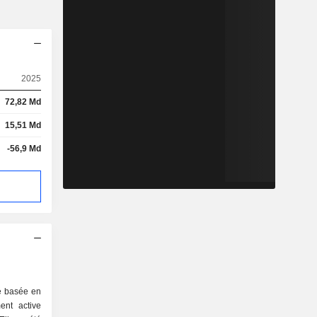
2025
72,82 Md
15,51 Md
-56,9 Md
é basée en
ent active