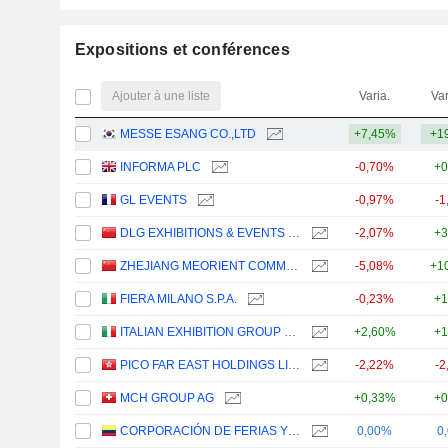
Expositions et conférences
Ajouter à une liste
Varia.
Var
MESSE ESANG CO.,LTD
+7,45%
+1
INFORMA PLC
-0,70%
+0
GL EVENTS
-0,97%
-1
DLG EXHIBITIONS & EVENTS CORPORATION LIMITED
-2,07%
+3
ZHEJIANG MEORIENT COMMERCE EXHIBITION INC.
-5,08%
+1
FIERA MILANO S.P.A.
-0,23%
+1
ITALIAN EXHIBITION GROUP S.P.A.
+2,60%
+1
PICO FAR EAST HOLDINGS LIMITED
-2,22%
-2
MCH GROUP AG
+0,33%
+0
CORPORACIÓN DE FERIAS Y EXPOSICIONES S.A. USUARIO OPERADOR DE ZONA FRANCA
0,00%
0