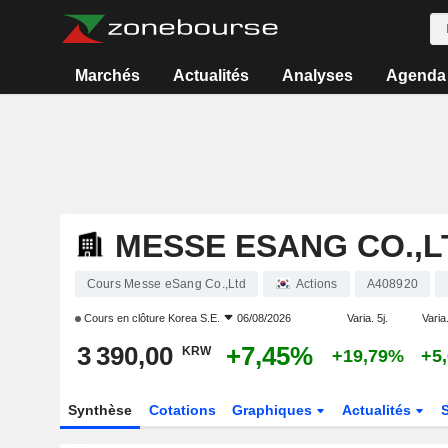
Marchés
Actualités
Analyses
Agenda
MESSE ESANG CO.,L
Cours Messe eSang Co.,Ltd
Actions
A408920
Cours en clôture
Korea S.E.
06/08/2026
Varia. 5j.
Varia.
3 390,00
+7,45%
KRW
+19,79%
+5
Synthèse
Cotations
Graphiques
Actualités