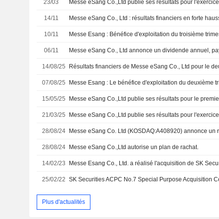
23/03
14/11
10/11
06/11
Messe eSang Co., Ltd annonce un dividende annuel, pay
14/08/25
07/08/25
15/05/25
21/03/25
28/08/24
28/08/24
Messe eSang Co.,Ltd autorise un plan de rachat.
14/02/23
25/02/22
Plus d'actualités