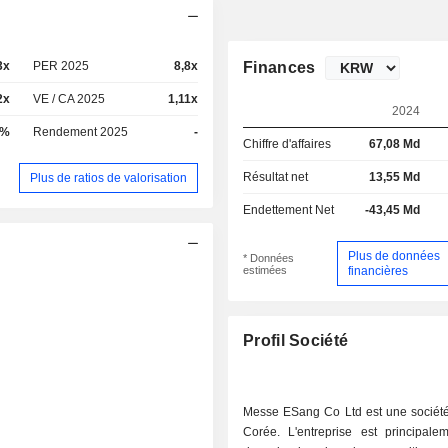
3x
PER 2025
8,8x
Finances
2x
VE / CA 2025
1,11x
2024
5%
Rendement 2025
-
Chiffre d'affaires
67,08 Md
Résultat net
13,55 Md
Plus de ratios de valorisation
Endettement Net
-43,45 Md
Plus de données
* Données
estimées
financières
Profil Société
Messe ESang Co Ltd est une sociét
Corée. L'entreprise est principalem