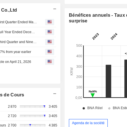
 Co.,Ltd
Bénéfices annuels - Taux
surprise
Messe eSang Co.,Ltd Reports Earnings Results for the First Quarter Ended March 31, 2026
Messe eSang Co.,Ltd Reports Earnings Results for the Full Year Ended December 31, 2025
Messe eSang Co.,Ltd Reports Earnings Results for the Third Quarter and Nine Months Ended September 30, 2025
.7% from year earlier
le on April 21, 2026
s de Cours
2 870
3 405
2 720
3 405
Agenda de la société
ours
2 700
4 385