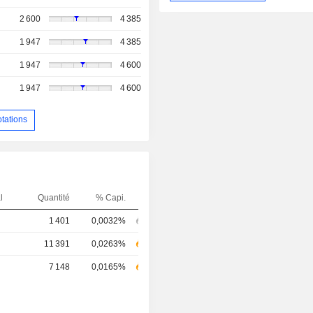
2 600
4 385
1 947
4 385
1 947
4 600
1 947
4 600
otations
l
Quantité
% Capi.
1 401
0,0032%
11 391
0,0263%
7 148
0,0165%