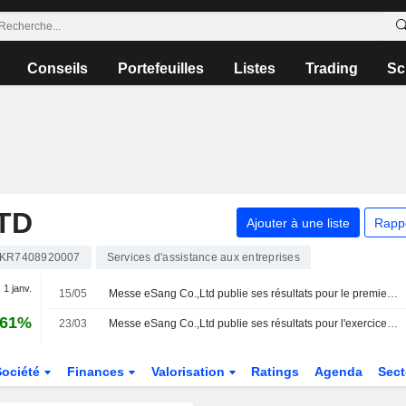
Conseils
Portefeuilles
Listes
Trading
Sc
TD
Ajouter à une liste
Rapp
KR7408920007
Services d'assistance aux entreprises
 1 janv.
15/05
Messe eSang Co.,Ltd publie ses résultats pour le premier trimestre clos le 31 mars 2026
,61%
23/03
Messe eSang Co.,Ltd publie ses résultats pour l'exercice clos le 31 décembre 2025
Société
Finances
Valorisation
Ratings
Agenda
Sec