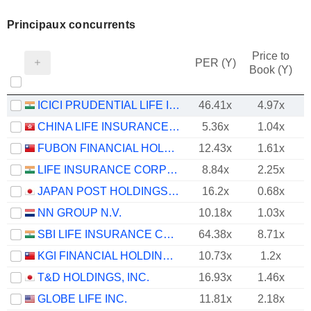
Principaux concurrents
Price to
PER (Y)
Book (Y)
ICICI PRUDENTIAL LIFE INSURANCE COMPANY LIMITED
46.41x
4.97x
CHINA LIFE INSURANCE COMPANY LIMITED
5.36x
1.04x
FUBON FINANCIAL HOLDING CO., LTD.
12.43x
1.61x
LIFE INSURANCE CORPORATION OF INDIA
8.84x
2.25x
JAPAN POST HOLDINGS CO., LTD.
16.2x
0.68x
NN GROUP N.V.
10.18x
1.03x
SBI LIFE INSURANCE COMPANY LIMITED
64.38x
8.71x
KGI FINANCIAL HOLDING CO., LTD.
10.73x
1.2x
T&D HOLDINGS, INC.
16.93x
1.46x
GLOBE LIFE INC.
11.81x
2.18x