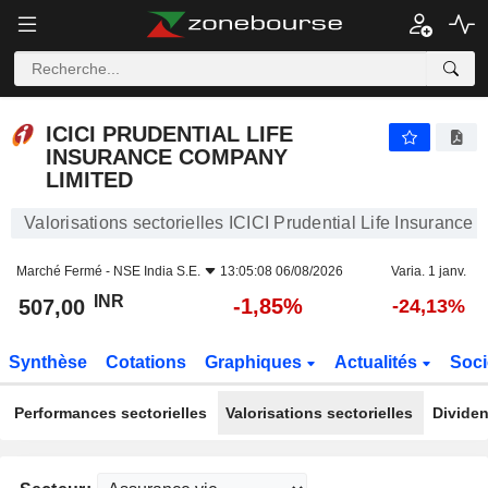
ICICI PRUDENTIAL LIFE INSURANCE COMPANY LIMITED
507,00
₹
-1,85%
ICICI PRUDENTIAL LIFE
INSURANCE COMPANY
LIMITED
Valorisations sectorielles ICICI Prudential Life Insuranc
Marché Fermé -
NSE India S.E.
13:05:08 06/08/2026
Varia. 1 janv.
INR
-1,85%
507,00
-24,13%
Synthèse
Cotations
Graphiques
Actualités
Soci
Performances sectorielles
Valorisations sectorielles
Dividen