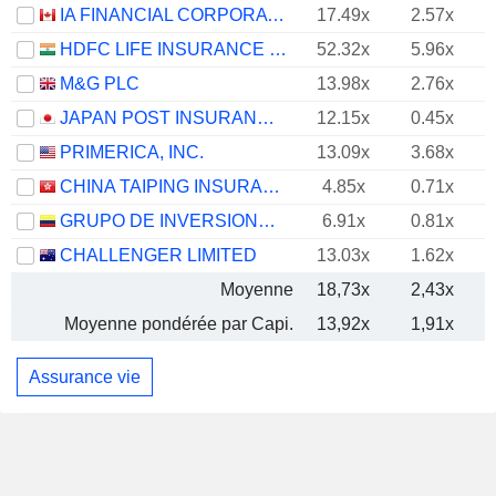
IA FINANCIAL CORPORATION INC.
17.49x
2.57x
HDFC LIFE INSURANCE COMPANY LIMITED
52.32x
5.96x
M&G PLC
13.98x
2.76x
JAPAN POST INSURANCE CO., LTD.
12.15x
0.45x
PRIMERICA, INC.
13.09x
3.68x
CHINA TAIPING INSURANCE HOLDINGS COMPANY LIMITED
4.85x
0.71x
GRUPO DE INVERSIONES SURAMERICANA S.A.
6.91x
0.81x
CHALLENGER LIMITED
13.03x
1.62x
Moyenne
18,73x
2,43x
Moyenne pondérée par Capi.
13,92x
1,91x
Assurance vie