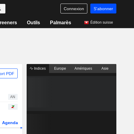
Connexion
S'abonner
reeners
Outils
Palmarès
Édition suisse
Indices
Europe
Amériques
Asie
ort PDF
AN
Agenda
Secteur
Dérivés
Fonds et ETFs