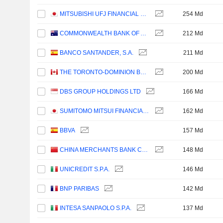
MITSUBISHI UFJ FINANCIAL GROUP, INC.
254 Md
COMMONWEALTH BANK OF AUSTRALIA
212 Md
BANCO SANTANDER, S.A.
211 Md
THE TORONTO-DOMINION BANK
200 Md
DBS GROUP HOLDINGS LTD
166 Md
SUMITOMO MITSUI FINANCIAL GROUP, INC.
162 Md
BBVA
157 Md
CHINA MERCHANTS BANK CO., LTD.
148 Md
UNICREDIT S.P.A.
146 Md
BNP PARIBAS
142 Md
INTESA SANPAOLO S.P.A.
137 Md