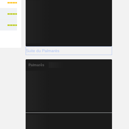
Suite du Palmarès
Palmarès