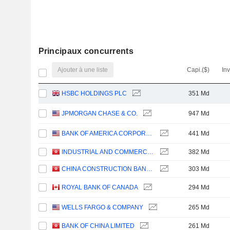
Principaux concurrents
Ajouter à une liste
Capi.($)
In
HSBC HOLDINGS PLC
351 Md
JPMORGAN CHASE & CO.
947 Md
BANK OF AMERICA CORPORATION
441 Md
INDUSTRIAL AND COMMERCIAL BANK OF CHINA LIMITED
382 Md
CHINA CONSTRUCTION BANK CORPORATION
303 Md
ROYAL BANK OF CANADA
294 Md
WELLS FARGO & COMPANY
265 Md
BANK OF CHINA LIMITED
261 Md