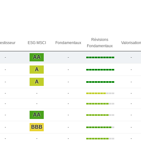
Révisions
vestisseur
ESG MSCI
Fondamentaux
Valorisatio
Fondamentaux
AA
-
-
-
A
-
-
-
A
-
-
-
-
-
-
-
-
-
-
-
AA
-
-
-
BBB
-
-
-
-
-
-
-