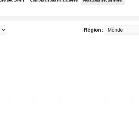
des sectoriels
Comparaisons Financières
Notations sectorielles
Région: