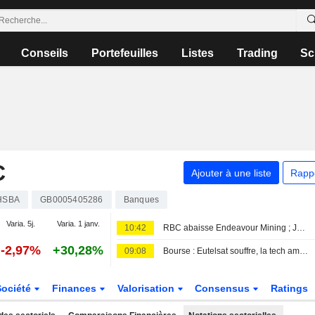
Conseils
Portefeuilles
Listes
Trading
Sc
C
Ajouter à une liste
Rapp
HSBA
GB0005405286
Banques
Varia. 5j.
Varia. 1 janv.
10:42
RBC abaisse Endeavour Mining ; JPM relève easyJet
-2,97%
+30,28%
09:08
Bourse : Eutelsat souffre, la tech américaine s'offre un baroud d'honneur nocturne
Société
Finances
Valorisation
Consensus
Ratings