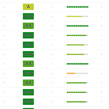
A
-
-
-
AAA
-
-
-
AA
-
-
-
AAA
-
-
-
AAA
-
-
-
AAA
-
-
-
AA
-
-
-
AAA
-
-
-
AA
-
-
-
AAA
-
-
-
AAA
-
-
-