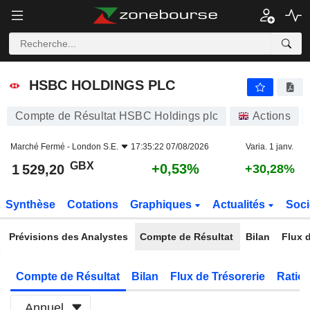
HSBC HOLDINGS PLC
1 529,20
p
+0,53%
HSBC HOLDINGS PLC
Compte de Résultat HSBC Holdings plc
Actions
Marché Fermé -
London S.E.
17:35:22 07/08/2026
Varia. 1 janv.
GBX
+0,53%
1 529,20
+30,28%
Synthèse
Cotations
Graphiques
Actualités
Soci
Prévisions des Analystes
Compte de Résultat
Bilan
Flux d
Compte de Résultat
Bilan
Flux de Trésorerie
Ratios
Annuel