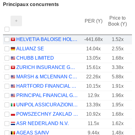
Principaux concurrents
Price to
PER (Y)
Book (Y)
HELVETIA BALOISE HOLDING AG
-441.68x
1.52x
ALLIANZ SE
14.04x
2.55x
CHUBB LIMITED
13.05x
1.68x
ZURICH INSURANCE GROUP LTD
15.61x
3.38x
MARSH & MCLENNAN COMPANIES
22.26x
5.88x
HARTFORD FINANCIAL SERVICES GROUP (THE), INC.
10.15x
1.91x
PRINCIPAL FINANCIAL GROUP, INC.
12.9x
1.96x
UNIPOL ASSICURAZIONI S.P.A.
13.39x
1.95x
POWSZECHNY ZAKLAD UBEZPIECZE? SPÓLKA AKCYJNA
10.92x
1.68x
ASR NEDERLAND N.V.
11.5x
1.62x
AGEAS SA/NV
9.44x
1.48x