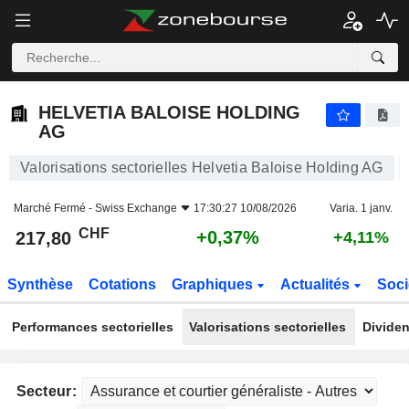
HELVETIA BALOISE HOLDING AG
217,80
CHF
+0,37%
HELVETIA BALOISE HOLDING
AG
Valorisations sectorielles Helvetia Baloise Holding AG
Marché Fermé -
Swiss Exchange
17:30:27 10/08/2026
Varia. 1 janv.
CHF
+0,37%
217,80
+4,11%
Synthèse
Cotations
Graphiques
Actualités
Soci
Performances sectorielles
Valorisations sectorielles
Dividen
Secteur: