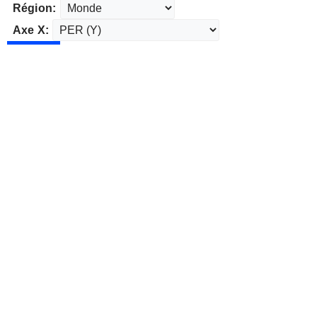
Région:
Axe X: