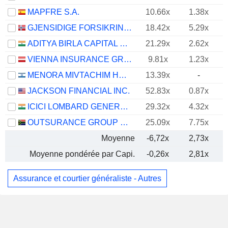
MAPFRE S.A.
10.66x
1.38x
GJENSIDIGE FORSIKRING ASA
18.42x
5.29x
ADITYA BIRLA CAPITAL LIMITED
21.29x
2.62x
VIENNA INSURANCE GROUP AG
9.81x
1.23x
MENORA MIVTACHIM HOLDINGS LTD.
13.39x
-
JACKSON FINANCIAL INC.
52.83x
0.87x
ICICI LOMBARD GENERAL INSURANCE COMPANY LIMITED
29.32x
4.32x
OUTSURANCE GROUP LIMITED
25.09x
7.75x
Moyenne
-6,72x
2,73x
Moyenne pondérée par Capi.
-0,26x
2,81x
Assurance et courtier généraliste - Autres