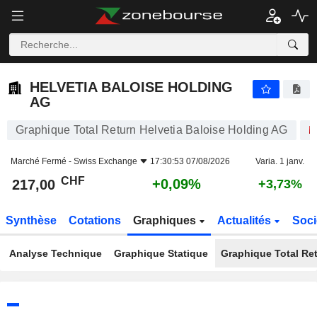
HELVETIA BALOISE HOLDING AG
217,00
CHF
+0,09%
HELVETIA BALOISE HOLDING
AG
Graphique Total Return Helvetia Baloise Holding AG
Marché Fermé -
Swiss Exchange
17:30:53 07/08/2026
Varia. 1 janv.
CHF
+0,09%
217,00
+3,73%
Synthèse
Cotations
Graphiques
Actualités
Soci
Analyse Technique
Graphique Statique
Graphique Total Re