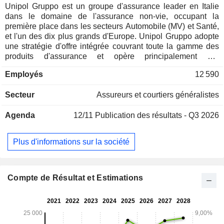
Unipol Gruppo est un groupe d'assurance leader en Italie
dans le domaine de l'assurance non-vie, occupant la
première place dans les secteurs Automobile (MV) et Santé,
et l'un des dix plus grands d'Europe. Unipol Gruppo adopte
une stratégie d'offre intégrée couvrant toute la gamme des
produits d'assurance et opère principalement par
l'intermédiaire de sa filiale UnipolSai Assicurazioni, qui
Employés
12 590
contrôle notamment Unisalute (assurance maladie), Arca
Vita et Arca Assicurazioni (bancassurance, principalement
Secteur
Assureurs et courtiers généralistes
par l'intermédiaire de BPER et BPS) et Linear (assurance
directe pour les véhicules à moteur). Le groupe gère
Agenda
12/11
Publication des résultats - Q3 2026
également d'importants actifs diversifiés dans les secteurs
de l'immobilier, de l'hôtellerie (Gruppo UNA) et de
l'agriculture (Tenute del Cerro). La stratégie du groupe est
Plus d'informations sur la société
axée sur l'évolution permanente du leadership dans le
domaine de l'assurance vers le leadership dans les
écosystèmes de la mobilité, du bien-être et de la propriété.
Compte de Résultat et Estimations