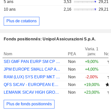
5 ans
3,53
29,21
10 ans
2,16
29,21
Plus de cotations
Fonds positionnés: Unipol Assicurazioni S.p.A.
Varia. 1
Nom
PEA
janv.
Not
SEI GMF PAN EURP SM CP EUR INSTL A ACC
Non
+9,00%
JPM EUROPE SMALL CAP A DIST EUR
Non
+4,00%
RAM (LUX) SYS EURP MKT NETRL EQ PI EUR
Non
-2,00%
QFS SICAV - EUROPEAN EQS EUR I DIS
Non
+19,00%
LEMANIK SICAV HIGH GROWTH CAP RETAIL EUR
Non
+23,00%
Plus de fonds positionnés