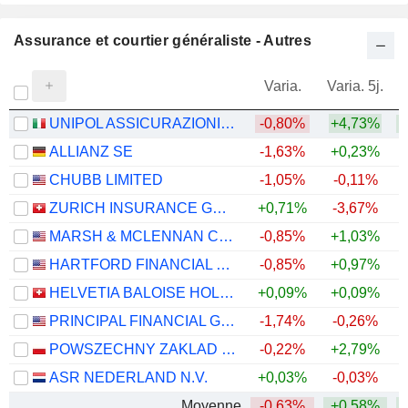
Assurance et courtier généraliste - Autres
Varia.
Varia. 5j.
UNIPOL ASSICURAZIONI S.P.A.
-0,80%
+4,73%
+
ALLIANZ SE
-1,63%
+0,23%
+
CHUBB LIMITED
-1,05%
-0,11%
+
ZURICH INSURANCE GROUP LTD
+0,71%
-3,67%
MARSH & MCLENNAN COMPANIES
-0,85%
+1,03%
HARTFORD FINANCIAL SERVICES GROUP (THE), INC.
-0,85%
+0,97%
+
HELVETIA BALOISE HOLDING AG
+0,09%
+0,09%
PRINCIPAL FINANCIAL GROUP, INC.
-1,74%
-0,26%
+
POWSZECHNY ZAKLAD UBEZPIECZE? SPÓLKA AKCYJNA
-0,22%
+2,79%
+
ASR NEDERLAND N.V.
+0,03%
-0,03%
+
Moyenne
-0,63%
+0,58%
+