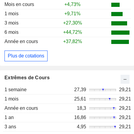
Mois en cours
+4,73%
1 mois
+9,71%
3 mois
+27,30%
6 mois
+44,72%
Année en cours
+37,82%
Plus de cotations
Extrêmes de Cours
1 semaine
27,39
29,21
1 mois
25,61
29,21
Année en cours
18,3
29,21
1 an
16,86
29,21
3 ans
4,95
29,21