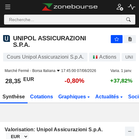
UNIPOL ASSICURAZIONI S.P.A.
28,35
€
-0,80%
UNIPOL ASSICURAZIONI
S.P.A.
Cours Unipol Assicurazioni S.p.A.
Actions
UNI
Marché Fermé -
Borsa Italiana
17:45:00 07/08/2026
Varia. 1 janv.
EUR
-0,80%
28,35
+37,82%
Synthèse
Cotations
Graphiques
Actualités
Soci
Valorisation: Unipol Assicurazioni S.p.A.