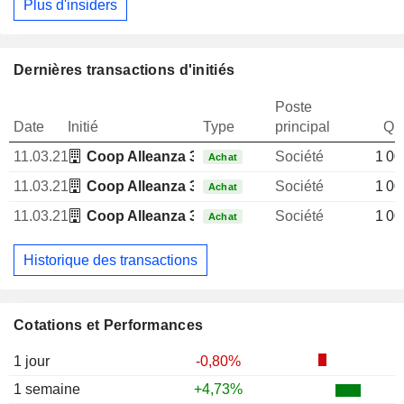
Plus d'insiders
Dernières transactions d'initiés
Poste
Date
Initié
Type
principal
Qua
11.03.21
Coop Alleanza 3.0 SC
Société
1 00
Achat
11.03.21
Coop Alleanza 3.0 SC
Société
1 00
Achat
11.03.21
Coop Alleanza 3.0 SC
Société
1 00
Achat
Historique des transactions
Cotations et Performances
1 jour
-0,80%
1 semaine
+4,73%