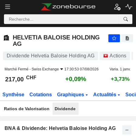
HELVETIA BALOISE HOLDING AG
217,00
CHF
+0,09%
HELVETIA BALOISE HOLDING
AG
Dividende Helvetia Baloise Holding AG
Actions
Marché Fermé -
Swiss Exchange
17:30:53 07/08/2026
Varia. 1 janv.
CHF
+0,09%
217,00
+3,73%
Synthèse
Cotations
Graphiques
Actualités
Soci
Ratios de Valorisation
Dividende
BNA & Dividende: Helvetia Baloise Holding AG