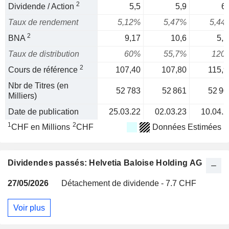
2
Dividende / Action
5,5
5,9
6,
Taux de rendement
5,12%
5,47%
5,44
2
BNA
9,17
10,6
5,2
Taux de distribution
60%
55,7%
120
2
Cours de référence
107,40
107,80
115,9
Nbr de Titres (en
52 783
52 861
52 90
Milliers)
Date de publication
25.03.22
02.03.23
10.04.2
1
2
CHF en Millions
CHF
Données Estimées
Dividendes passés: Helvetia Baloise Holding AG
27/05/2026
Détachement de dividende - 7.7 CHF
Voir plus