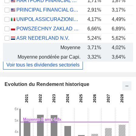
HARTFORD FINANCIAL SERVICES GROUP (THE), INC.
1,71%
1,87%
PRINCIPAL FINANCIAL GROUP, INC.
2,91%
3,17%
UNIPOL ASSICURAZIONI S.P.A.
4,17%
4,49%
POWSZECHNY ZAKLAD UBEZPIECZE? SPÓLKA AKCYJNA
6,66%
6,89%
ASR NEDERLAND N.V.
5,24%
5,62%
Moyenne
3,71%
4,02%
Moyenne pondérée par Capi.
3,32%
3,64%
Voir tous les dividendes sectoriels
Evolution du Rendement historique