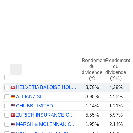
Rendement
Rendement
du
du
dividende
dividende
(Y)
(Y+1)
HELVETIA BALOISE HOLDING AG
3,79%
4,29%
-
ALLIANZ SE
3,98%
4,53%
CHUBB LIMITED
1,14%
1,21%
ZURICH INSURANCE GROUP LTD
5,55%
5,97%
MARSH & MCLENNAN COMPANIES
1,95%
2,14%