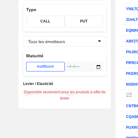
YNILT
Type
ZUHL
CALL
PUT
EQNR
Tous les émetteurs
ABFZ
PHJR
Maturité
PIFRC
Indifférent
PKER
Levier / Elasticité
NGDH
Disponible seulement pour les produits à effet de
levier
CNTB
CQAB
PUXR