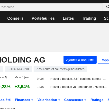
Conseils
Portefeuilles
Listes
Trading
Sc
HOLDING AG
Ajouter à une liste
Rapp
N
CH0466642201
Assureurs et courtiers généralistes
ria. 5j.
Varia. 1 janv.
04/08
Helvetia Baloise: S&P confirme la note "A+"
0,28%
+3,54%
13/07
Helvetia Baloise va rembourser 275 millions de francs suisses d'obligations subordonnées
Société
Finances
Valorisation
Consensus
Ratings