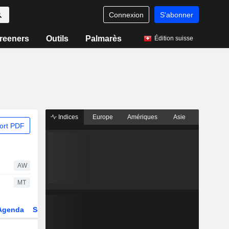
Connexion
S'abonner
reeners
Outils
Palmarès
Édition suisse
Indices
Europe
Amériques
Asie
ort PDF
AW
MT
Agenda
Secteur
Dérivés
Fonds et ETFs