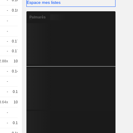
-
0.181
-
CHF
Espace mes listes
-
0.181
-
CHF
Palmarès
-
1
-
CHF
-
1
-
CHF
-
0.175
-
CHF
-
0.173
-
CHF
2.88x
100
-
CHF
-
0.145
-
CHF
-
1
-
CHF
-
0.18
-
CHF
3.64x
100
-
CHF
-
1
-
CHF
-
0.18
-
CHF