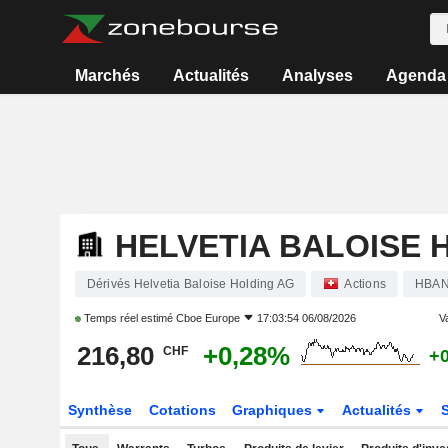
Marchés
Actualités
Analyses
Agenda
HELVETIA BALOISE 
Dérivés Helvetia Baloise Holding AG
Actions
HBA
Temps réel estimé
Cboe Europe
17:03:54 06/08/2026
Va
216,80
+0,28%
CHF
+
Synthèse
Cotations
Graphiques
Actualités