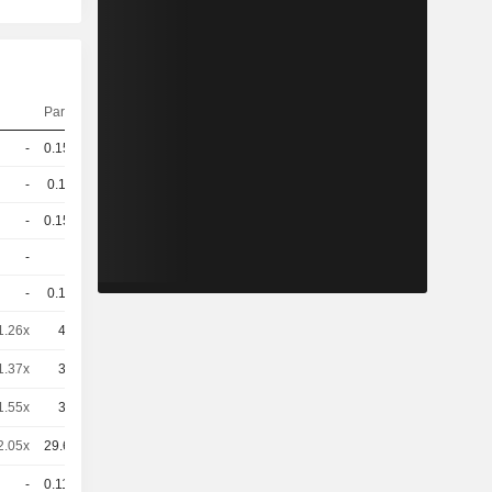
Parité
Cours
-
0.153
-
CHF
-
0.15
-
CHF
-
0.154
-
CHF
-
1
-
CHF
-
0.16
-
CHF
1.26x
40
-
CHF
1.37x
30
-
CHF
1.55x
30
-
CHF
2.05x
29.674
-
CHF
-
0.116
-
CHF