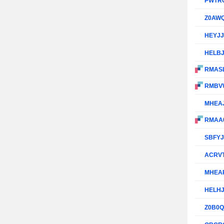
PWTR
Z0AW
HEYJ
HELB
RMAS
RMBV
MHEA
RMAA
SBFY
ACRV
MHEA
HELH
Z0B0