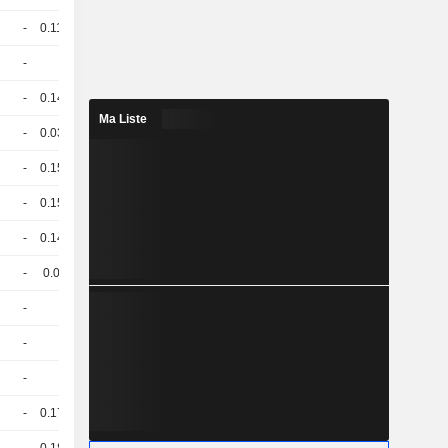
-
0.116
-
CHF
-
1
-
CHF
-
0.147
-
CHF
Ma Liste
-
0.031
-
CHF
-
0.154
-
CHF
-
0.154
-
CHF
-
0.146
-
CHF
-
0.03
-
CHF
-
1
-
CHF
-
1
-
CHF
-
1
-
CHF
-
0.173
-
CHF