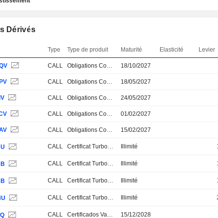
estissement
s Dérivés
Type
Type de produit
Maturité
Elasticité
Levier
QV
CALL
Obligations Convertibles
18/10/2027
PV
CALL
Obligations Convertibles
18/05/2027
IV
CALL
Obligations Convertibles
24/05/2027
CV
CALL
Obligations Convertibles
01/02/2027
AV
CALL
Obligations Convertibles
15/02/2027
CALL
Certificat Turbo Stop Loss
Illimité
HU
CALL
Certificat Turbo Stop Loss
Illimité
JB
CALL
Certificat Turbo Stop Loss
Illimité
JB
CALL
Certificat Turbo Stop Loss
Illimité
NU
CALL
Certificados Varios
15/12/2028
TQ