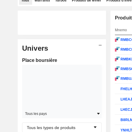
Tous
Warrants
Turbos
Produits de levier
Produits d'inv
Produit
Mnemo
RMBC
Univers
RMBC
RMBK
Place boursière
RMBS
RMBU
FHEL
LHEA
LHEC
Tous les pays
B8RL
Tous les types de produits
YNHL