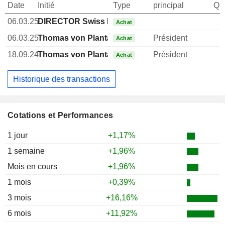
Date
Initié
Type
principal
Qua
06.03.25
DIRECTOR Swiss Non EXECUTIVE
Achat
06.03.25
Thomas von Planta
Président
Achat
18.09.24
Thomas von Planta
Président
Achat
Historique des transactions
Cotations et Performances
1 jour
+1,17%
1 semaine
+1,96%
Mois en cours
+1,96%
1 mois
+0,39%
3 mois
+16,16%
6 mois
+11,92%