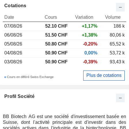
Cotations
Date
Cours
Variation
Volume
07/08/26
52.10 CHF
+1,17%
186 k
06/08/26
51.50 CHF
+1,38%
80,06 k
05/08/26
50.80 CHF
-0,20%
65,52 k
04/08/26
50.90 CHF
0,00%
53,72 k
03/08/26
50.90 CHF
-0,39%
93,43 k
Plus de cotations
Cours en différé Swiss Exchange
Profil Société
BB Biotech AG est une société d'investissement basée en
Suisse, dont l'activité principale est d'investir dans des
sociétés actives dans l'industrie de la biotechnologie. BB