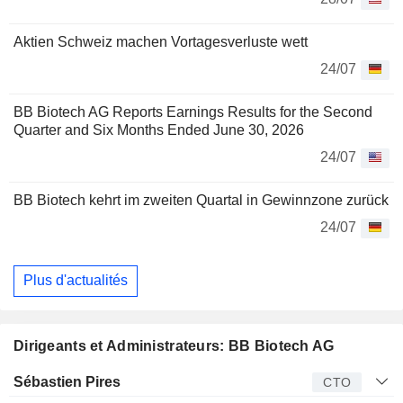
Aktien Schweiz machen Vortagesverluste wett
24/07
BB Biotech AG Reports Earnings Results for the Second
Quarter and Six Months Ended June 30, 2026
24/07
BB Biotech kehrt im zweiten Quartal in Gewinnzone zurück
24/07
Plus d'actualités
Dirigeants et Administrateurs: BB Biotech AG
Dirigeant
Titre
Age
Depuis
Sébastien Pires
CTO