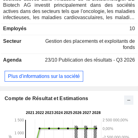
Biotech AG investit principalement dans des sociétés
actives dans des secteurs tels que l'oncologie, les maladies
infectieuses, les maladies cardiovasculaires, les maladies
métaboliques et les maladies auto-immunes. Le portefeuille
Employés
10
de la société comprend entre 20 et 35 entreprises, dont
Celgene, Actelion, Vertex Pharmaceuticals, Gilead, Novo
Secteur
Gestion des placements et exploitants de
Nordisk, Incyte, Isis Pharmaceuticals, Immunogen,
fonds
Halozyme Therapeutics, Ariad Pharmaceuticals, Biomarin
Pharmaceutical, Alexion Pharmaceuticals, Optimer
Agenda
23/10
Publication des résultats - Q3 2026
Pharmaceuticals, Achillion Pharmaceuticals, Swedish
Orphan Biovitrum, Dendreon, Bavarian Nordic, Lupin,
Glenmark Pharmaceuticals, Strides Arcolab, Endocyte,
Plus d'informations sur la société
Probiodrug et Idenix Pharmaceuticals.
Compte de Résultat et Estimations