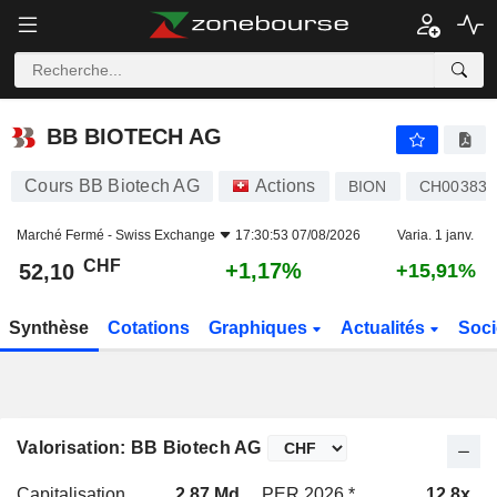
BB BIOTECH AG
52,10
CHF
+1,17%
BB BIOTECH AG
Cours BB Biotech AG
Actions
BION
CH003838
Marché Fermé -
Swiss Exchange
17:30:53 07/08/2026
Varia. 1 janv.
CHF
+1,17%
52,10
+15,91%
Synthèse
Cotations
Graphiques
Actualités
Soci
Valorisation: BB Biotech AG
Capitalisation
2,87 Md
PER 2026 *
12,8x