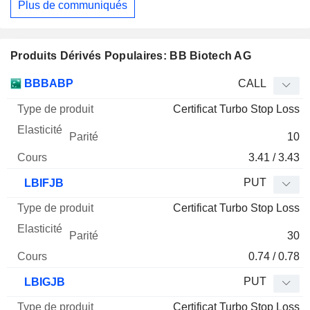
Plus de communiqués
Produits Dérivés Populaires: BB Biotech AG
Type
BBBABP
CALL
de
Certificat Turbo Stop Loss
Mnemo
Type
produit
Elasticité
Parité
Cours
10
3.41 / 3.43
PUT
LBIFJB
Certificat Turbo Stop Loss
30
0.74 / 0.78
PUT
LBIGJB
Certificat Turbo Stop Loss