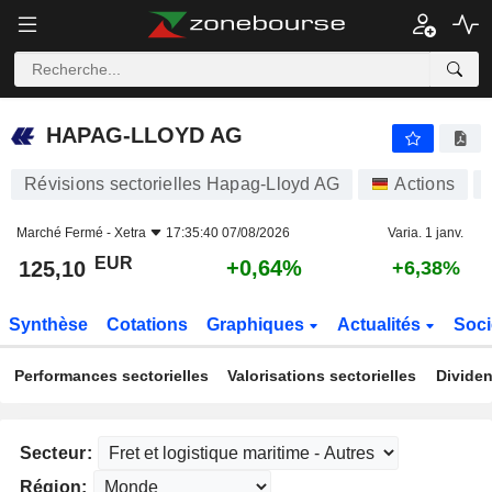
HAPAG-LLOYD AG
125,10
€
+0,64%
HAPAG-LLOYD AG
Révisions sectorielles Hapag-Lloyd AG
Actions
Marché Fermé -
Xetra
17:35:40 07/08/2026
Varia. 1 janv.
EUR
+0,64%
125,10
+6,38%
Synthèse
Cotations
Graphiques
Actualités
Soci
Performances sectorielles
Valorisations sectorielles
Dividen
Secteur:
Région: