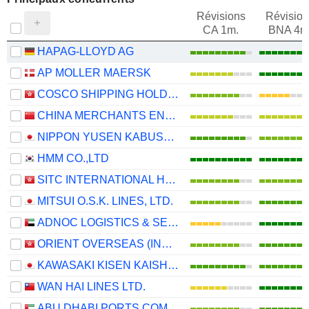
Révisions
Révision
CA 1m.
BNA 4m
HAPAG-LLOYD AG
AP MOLLER MAERSK
COSCO SHIPPING HOLDINGS CO., LTD.
CHINA MERCHANTS ENERGY SHIPPING CO., LTD.
NIPPON YUSEN KABUSHIKI KAISHA
HMM CO.,LTD
SITC INTERNATIONAL HOLDINGS COMPANY LIMITED
MITSUI O.S.K. LINES, LTD.
ADNOC LOGISTICS & SERVICES PLC
ORIENT OVERSEAS (INTERNATIONAL) LIMITED
KAWASAKI KISEN KAISHA, LTD.
WAN HAI LINES LTD.
ABU DHABI PORTS COMPANY